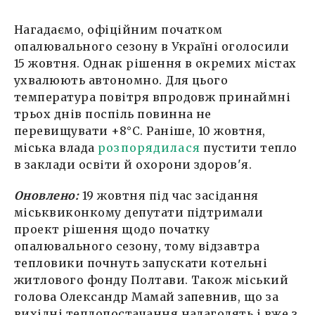
Нагадаємо, офіційним початком
опалювального сезону в Україні оголосили
15 жовтня. Однак рішення в окремих містах
ухвалюють автономно. Для цього
температура повітря впродовж принаймні
трьох днів поспіль повинна не
перевищувати +8°С. Раніше, 10 жовтня,
міська влада
розпорядилася
пустити тепло
в заклади освіти й охорони здоров'я.
Оновлено:
19 жовтня під час засідання
міськвиконкому депутати підтримали
проект рішення щодо початку
опалювального сезону, тому відзавтра
тепловики почнуть запускати котельні
житлового фонду Полтави. Також міський
голова Олександр Мамай запевнив, що за
вихідні теплопостачання налагодять і вже з