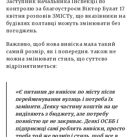
Заступник начальника Інспекції по
контролю за благоустроєм Віктор Булат 17
квітня розповів ЗМІСТу, що вказівники на
будівлях полтавці можуть змінювати без
погоджень.
Важливо, щоб нова вивіска мала такий
самий розмір, як і попередня. також не
можна змінювати стиль, що суттєво
відрізнятиметься:
«Є питання до вивісок по місту після
перейменування вулиць і потреба їх
замінити. Деяку частину коштів на це
виділяють з бюджету, але потребу
повністю це не закриває. Деякі ОСББ і
підприємці самі роблять вивіски, просто
треба той же розмір і стиль, щоб все в