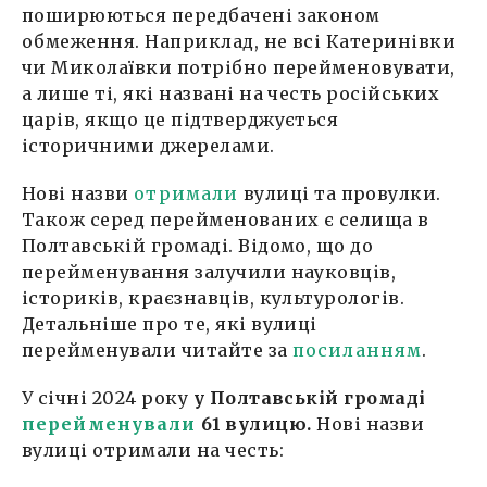
поширюються передбачені законом
обмеження. Наприклад, не всі Катеринівки
чи Миколаївки потрібно перейменовувати,
а лише ті, які названі на честь російських
царів, якщо це підтверджується
історичними джерелами.
Нові назви
отримали
вулиці та провулки.
Також серед перейменованих є селища в
Полтавській громаді. Відомо, що до
перейменування залучили науковців,
істориків, краєзнавців, культурологів.
Детальніше про те, які вулиці
перейменували читайте за
посиланням
.
У січні 2024 року
у Полтавській громаді
перейменували
61 вулицю.
Нові назви
вулиці отримали на честь: