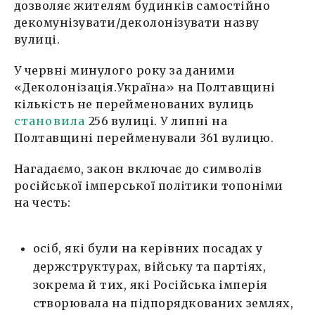
дозволяє жителям будинків самостійно
декомунізувати/деколонізувати назву
вулиці.
У червні минулого року за даними
«Деколонізація.Україна» на Полтавщині
кількість не перейменованих вулиць
становила
256 вулиці. У липні на
Полтавщині перейменували 361 вулицю.
Нагадаємо, закон включає до символів
російської імперської політики топоніми
на честь:
осіб, які були на керівних посадах у
держструктурах, війську та партіях,
зокрема й тих, які Російська імперія
створювала на підпорядкованих землях,