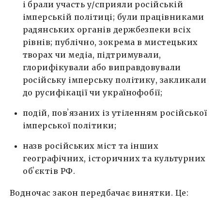
і брали участь у/сприяли російській
імперській політиці; були працівниками
радянських органів держбезпеки всіх
рівнів; публічно, зокрема в мистецьких
творах чи медіа, підтримували,
глорифікували або виправдовували
російську імперську політику, закликали
до русифікації чи українофобії;
подій, повʼязаних із утіленням російської
імперської політики;
назв російських міст та інших
географічних, історичних та культурних
обʼєктів РФ.
Водночас закон передбачає винятки. Це: