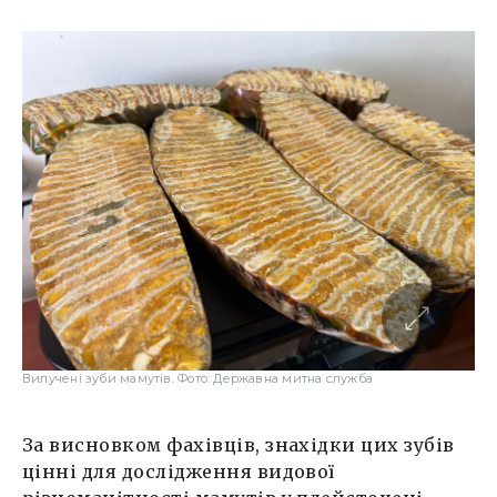
Вилучені зуби мамутів. Фото: Державна митна служба
За висновком фахівців, знахідки цих зубів
цінні для дослідження видової