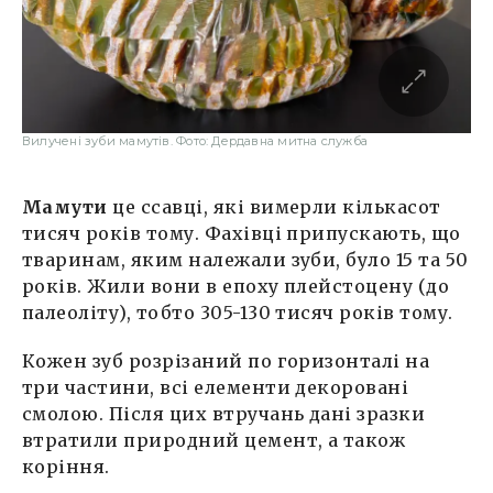
Вилучені зуби мамутів. Фото: Дердавна митна служба
Мамути
це ссавці, які вимерли кількасот
тисяч років тому. Фахівці припускають, що
тваринам, яким належали зуби, було 15 та 50
років. Жили вони в епоху плейстоцену (до
палеоліту), тобто 305-130 тисяч років тому.
Кожен зуб розрізаний по горизонталі на
три частини, всі елементи декоровані
смолою. Після цих втручань дані зразки
втратили природний цемент, а також
коріння.