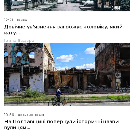
12:21
Війна
Довічне ув’язнення загрожує чоловіку, який
кату...
Ірина Задара
10:56
Дерусифікація
На Полтавщині повернули історичні назви
вулицям...