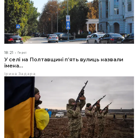
18:21
Герої
У селі на Полтавщині п’ять вулиць назвали
імена...
Ірина Задара