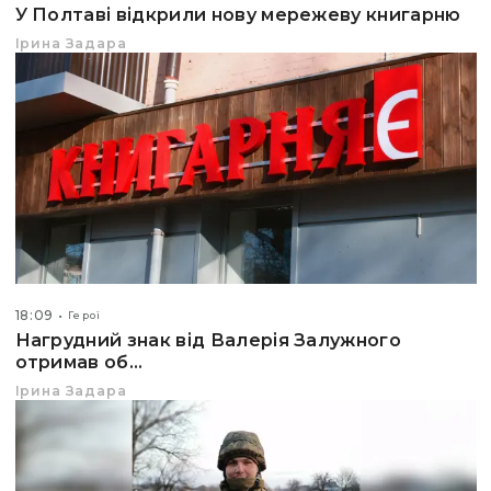
У Полтаві відкрили нову мережеву книгарню
Ірина Задара
18:09
Герої
Нагрудний знак від Валерія Залужного
отримав об...
Ірина Задара