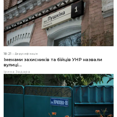
18:21
Дерусифікація
Іменами захисників та бійців УНР назвали
вулиці...
Ірина Задара