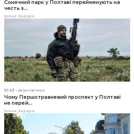
Сонячний парк у Полтаві перейменують на
честь з...
Ірина Задара
10:43
Дерусифікація
Чому Першотравневий проспект у Полтаві
не перей...
Ірина Задара