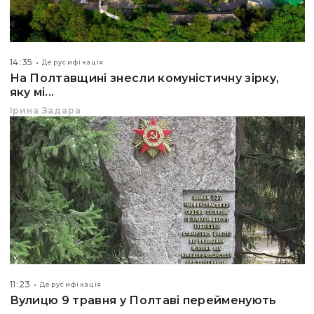
14:35
Дерусифікація
На Полтавщині знесли комуністичну зірку,
яку мі...
Ірина Задара
11:23
Дерусифікація
Вулицю 9 травня у Полтаві перейменують