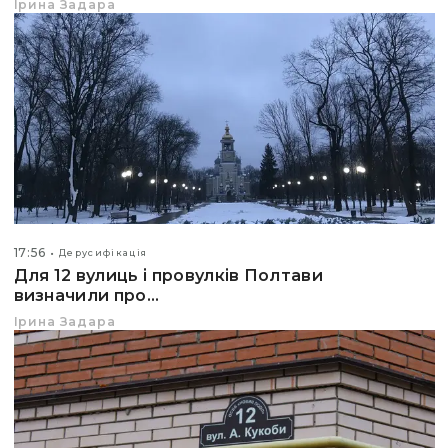
Ірина Задара
17:56
Дерусифікація
Для 12 вулиць і провулків Полтави
визначили про...
Ірина Задара