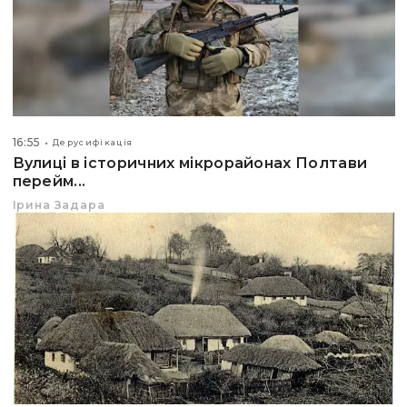
16:55
Дерусифікація
Вулиці в історичних мікрорайонах Полтави
перейм...
Ірина Задара