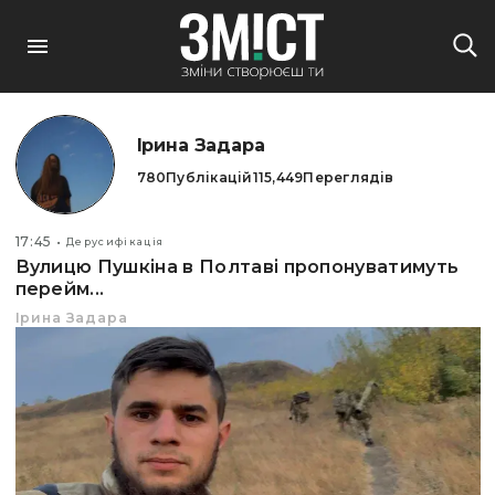
Ірина Задара
780
Публікацій
115,449
Переглядів
17:45
Дерусифікація
Вулицю Пушкіна в Полтаві пропонуватимуть
перейм...
Ірина Задара