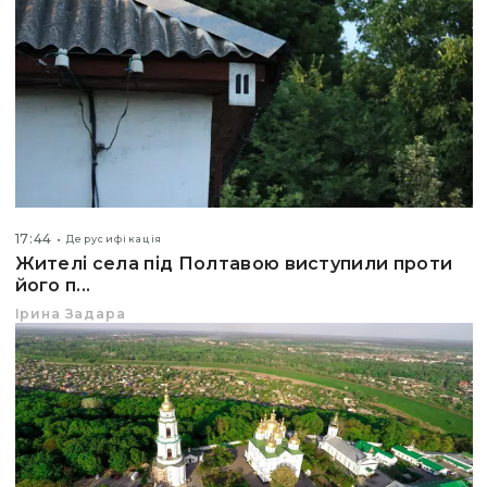
17:44
Дерусифікація
Жителі села під Полтавою виступили проти
його п...
Ірина Задара