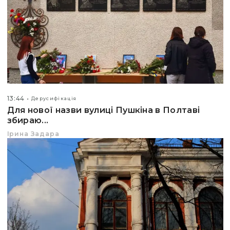
13:44
Дерусифікація
Для нової назви вулиці Пушкіна в Полтаві
збираю...
Ірина Задара