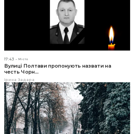
17:43
Місто
Вулиці Полтави пропонують назвати на
честь Чорн...
Ірина Задара