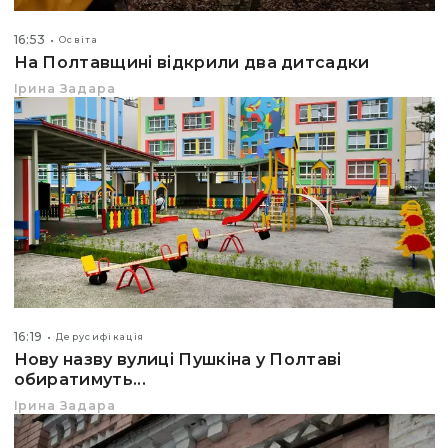
16:53
Освіта
На Полтавщині відкрили два дитсадки
Ірина Задара
16:19
Дерусифікація
Нову назву вулиці Пушкіна у Полтаві
обиратимуть...
Ірина Задара