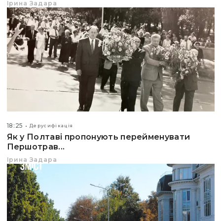
Ірина Задара
18:25
Дерусифікація
Як у Полтаві пропонують перейменувати
Першотрав...
Ірина Задара