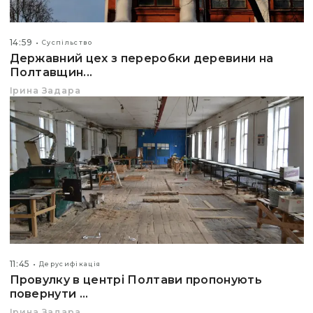
14:59
Суспільство
Державний цех з переробки деревини на
Полтавщин...
Ірина Задара
11:45
Дерусифікація
Провулку в центрі Полтави пропонують
повернути ...
Ірина Задара