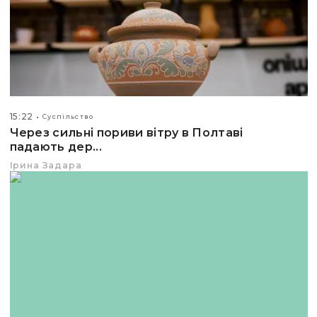
15:22
Суспільство
Через сильні пориви вітру в Полтаві
падають дер...
Ірина Задара