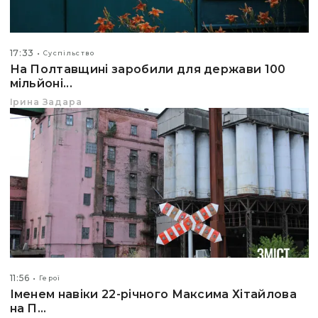
17:33
Суспільство
На Полтавщині заробили для держави 100
мільйоні...
Ірина Задара
11:56
Герої
Іменем навіки 22-річного Максима Хітайлова
на П...