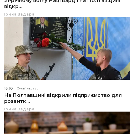
21-річному воїну Нацгвардії на Полтавщині
відкр...
Ірина Задара
16:10
Суспільство
На Полтавщині відкрили підприємство для
розвитк...
Ірина Задара