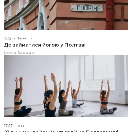
18:21
Дозвілля
Де займатися йогою у Полтаві
Ірина Задара
17:17
Герої