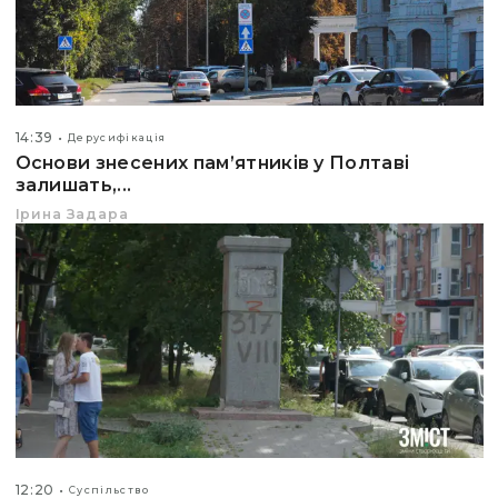
14:39
Дерусифікація
Основи знесених пам’ятників у Полтаві
залишать,...
Ірина Задара
12:20
Суспільство