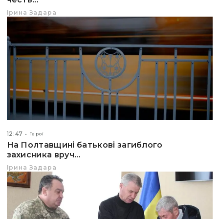
Ірина Задара
12:47
Герої
На Полтавщині батькові загиблого
захисника вруч...
Ірина Задара