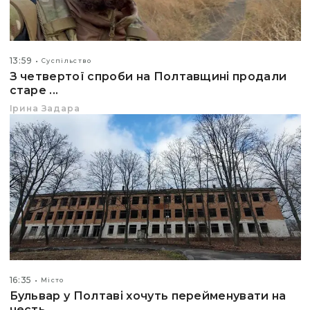
13:59
Суспільство
З четвертої спроби на Полтавщині продали
старе ...
Ірина Задара
16:35
Місто
Бульвар у Полтаві хочуть перейменувати на
честь...