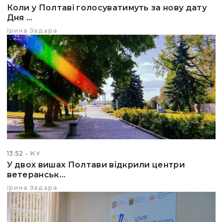
Коли у Полтаві голосуватимуть за нову дату
Дня ...
Ірина Задара
13:52
ЗСУ
У двох вишах Полтави відкрили центри
ветеранськ...
Ірина Задара