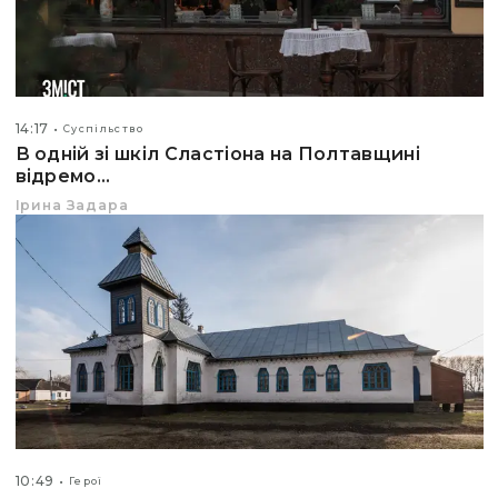
14:17
Суспільство
В одній зі шкіл Сластіона на Полтавщині
відремо...
Ірина Задара
10:49
Герої