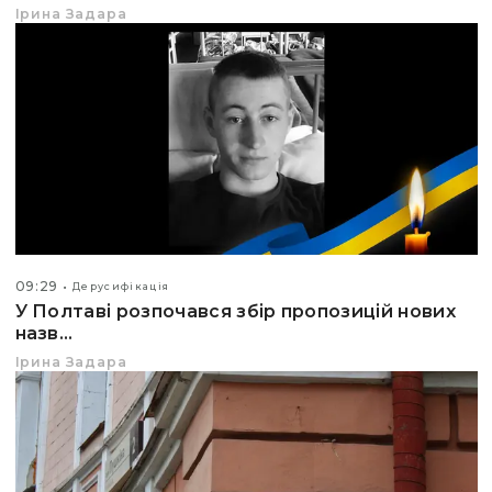
Ірина Задара
09:29
Дерусифікація
У Полтаві розпочався збір пропозицій нових
назв...
Ірина Задара