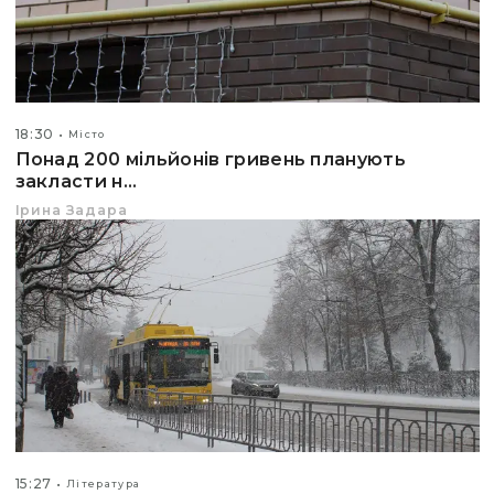
18:30
Місто
Понад 200 мільйонів гривень планують
закласти н...
Ірина Задара
15:27
Література