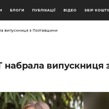
И
БЛОГИ
ПУБЛІКАЦІЇ
ВІДЕО
ЗБІР КОШТІ
ала випускниця з Полтавщини
Т набрала випускниця 