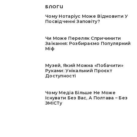
БЛОГИ
Чому Нотаріус Може Відмовити У
Посвідченні Заповіту?
Чи Може Переляк Спричинити
Заїкання: Розбираємо Популярний
Міф
Музей, Який Можна «побачити»
Руками: Унікальний Проєкт
Доступності
Чому Медіа Більше Не Може
Існувати Без Вас, А Полтава – Без
ЗМІСТу