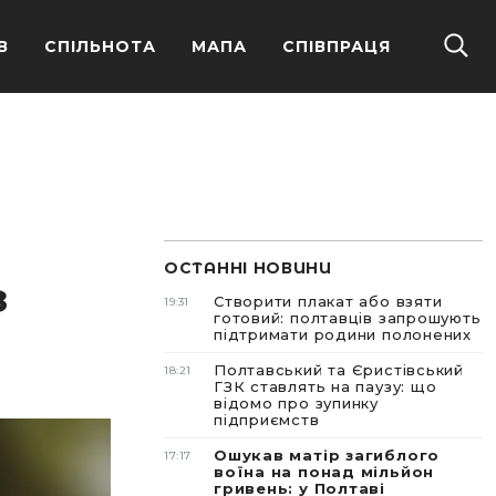
В
СПІЛЬНОТА
МАПА
СПІВПРАЦЯ
ОСТАННІ НОВИНИ
з
Створити плакат або взяти
19:31
готовий: полтавців запрошують
підтримати родини полонених
Полтавський та Єристівський
18:21
ГЗК ставлять на паузу: що
відомо про зупинку
підприємств
Ошукав матір загиблого
17:17
воїна на понад мільйон
гривень: у Полтаві