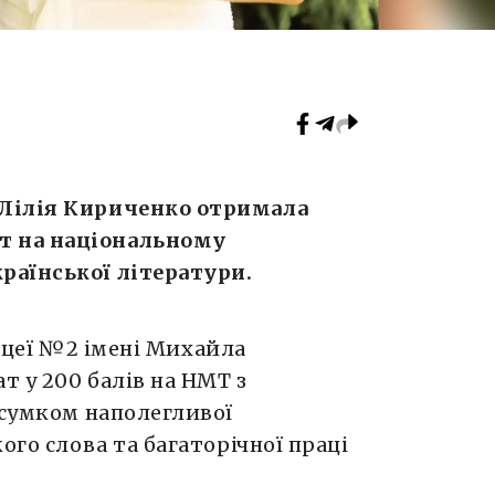
 Лілія Кириченко отримала
т на національному
раїнської літератури.
іцеї №2 імені Михайла
т у 200 балів на НМТ з
дсумком наполегливої
ого слова та багаторічної праці