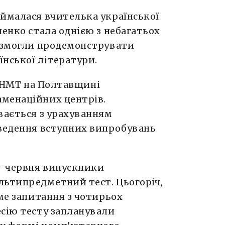
аймалася вчителька української
ченко стала однією з небагатьох
і змогли продемонструвати
їнської літератури.
НМТ на Полтавщині
менаційних центрів.
вається з урахуванням
оведення вступних випробувань
я-червня випускники
ьтипредметний тест. Цьогоріч,
име запитання з чотирьох
есію тесту запланували