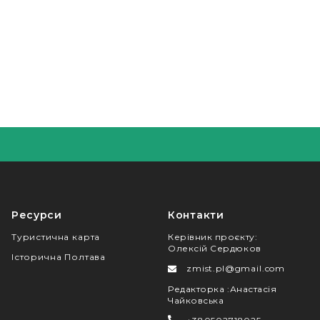
Ресурси
Контакти
Туристична карта
Керівник проєкту
:
Олексій Сердюков
Історична Полтава
zmist.pl@gmail.com
Редакторка
:
Анастасія
Чайковська