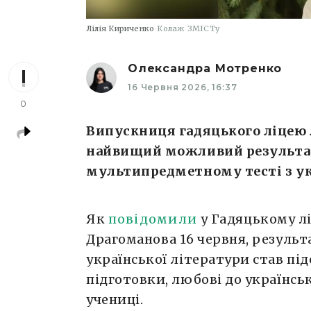
Лілія Кириченко
Колаж ЗМІСТу
Олександра Мотренко
16 Червня 2026, 16:37
0
Випускниця гадяцького ліцею
найвищий можливий результа
мультипредметному тесті з ук
Як
повідомили
у Гадяцькому л
Драгоманова 16 червня, результа
української літератури став пі
підготовки, любові до українськ
учениці.