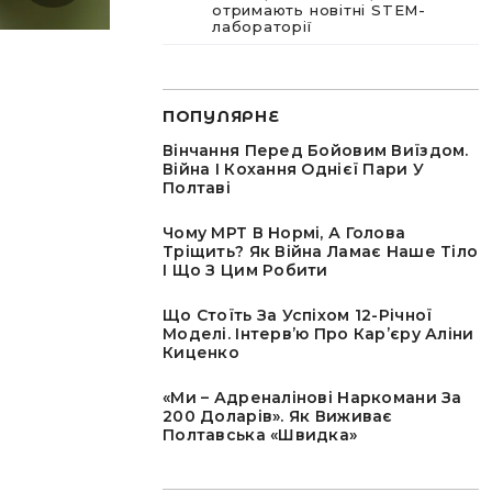
отримають новітні STEM-
лабораторії
ПОПУЛЯРНЕ
Вінчання Перед Бойовим Виїздом.
Війна І Кохання Однієї Пари У
Полтаві
Чому МРТ В Нормі, А Голова
Тріщить? Як Війна Ламає Наше Тіло
І Що З Цим Робити
Що Стоїть За Успіхом 12-Річної
Моделі. Інтервʼю Про Карʼєру Аліни
Киценко
«Ми – Адреналінові Наркомани За
200 Доларів». Як Виживає
Полтавська «швидка»