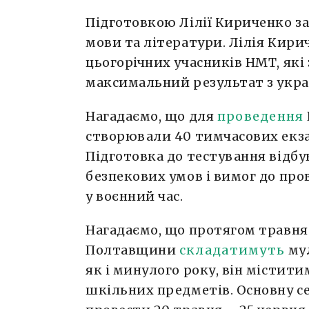
Підготовкою Лілії Кириченко з
мови та літератури. Лілія Кири
цьогорічних учасників НМТ, як
максимальний результат з укра
Нагадаємо, що для
проведення
створювали 40 тимчасових екза
Підготовка до тестування відбу
безпекових умов і вимог до пр
у воєнний час.
Нагадаємо, що протягом травн
Полтавщини
складатимуть
мул
як і минулого року, він містит
шкільних предметів. Основну с