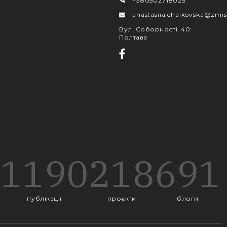
+380502718025
anastasiia.chaikovska@zmis
Вул. Соборності, 40
:
Полтава
1190
218
691
публікації
проєкти
блоги