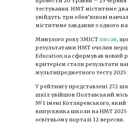
провести 20 травня – 25 червн
тестування. НМТ міститиме два 
увійдуть три обов’язкові навча
міститиме завдання з одного на
Минулого року ЗМІСТ
писав
, щ
результатами НМТ очолив перши
Education.ua сформував новий 
критерієм стали результати на
мультипредметного тесту 2025 
У рейтингу представлені 272 ш
шкіл увійшов Полтавський міс
№1 імені Котляревського, який 
випускника школи на НМТ 2025 с
освітньому порталі 12 вересня.