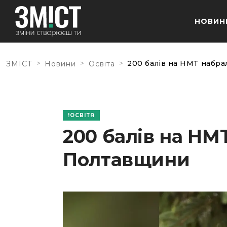
НОВИН
>
>
>
200 балів на НМТ набр
ЗМІСТ
Новини
Освіта
ОСВІТА
200 балів на НМ
Полтавщини