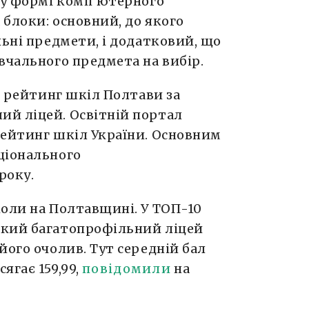
я у формі комп’ютерного
блоки: основний, до якого
льні предмети, і додатковий, що
вчального предмета на вибір.
о рейтинг шкіл Полтави за
й ліцей. Освітній портал
рейтинг шкіл України. Основним
ціонального
року.
коли на Полтавщині. У ТОП-10
ький багатопрофільний ліцей
його очолив. Тут середній бал
ягає 159,99,
повідомили
на