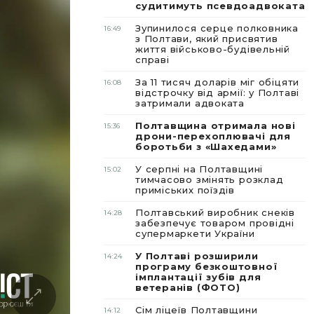
судитимуть псевдоадвоката
Зупинилося серце полковника
16:49
з Полтави, який присвятив
життя військово-будівельній
справі
За 11 тисяч доларів міг обіцяти
16:08
відстрочку від армії: у Полтаві
затримали адвоката
Полтавщина отримала нові
15:36
дрони-перехоплювачі для
боротьби з «Шахедами»
У серпні на Полтавщині
15:02
тимчасово змінять розклад
приміських поїздів
Полтавський виробник снеків
14:28
забезпечує товаром провідні
супермаркети України
У Полтаві розширили
14:24
програму безкоштовної
імплантації зубів для
ветеранів (ФОТО)
Сім ліцеїв Полтавщини
14:12