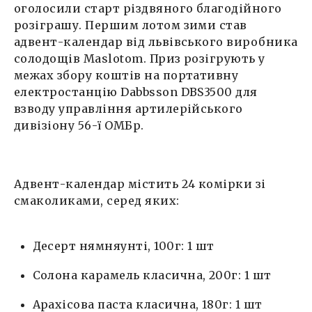
оголосили старт різдвяного благодійного
розіграшу. Першим лотом зими став
адвент-календар від львівського виробника
солодощів Maslotom. Приз розігрують у
межах збору коштів на портативну
електростанцію Dabbsson DBS3500 для
взводу управління артилерійського
дивізіону 56-ї ОМБр.
Адвент-календар містить 24 комірки зі
смаколиками, серед яких:
Десерт нямняунті, 100г: 1 шт
Солона карамель класична, 200г: 1 шт
Арахісова паста класична, 180г: 1 шт