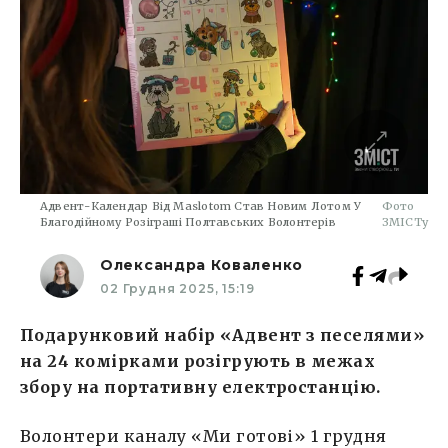
Адвент-Календар Від Maslotom Став Новим Лотом У
Фото
Благодійному Розіграші Полтавських Волонтерів
ЗМІСТу
Олександра Коваленко
02 Грудня 2025, 15:19
Подарунковий набір «Адвент з песелями»
на 24 комірками розігрують в межах
збору на портативну електростанцію.
Волонтери каналу «Ми готові» 1 грудня