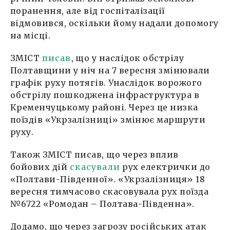
поранення, але від госпіталізації
відмовився, оскільки йому надали допомогу
на місці.
ЗМІСТ
писав
, що у наслідок обстрілу
Полтавщини у ніч на 7 вересня змінювали
графік руху потягів. Унаслідок ворожого
обстрілу пошкоджена інфраструктура в
Кременчуцькому районі. Через це низка
поїздів «Укрзалізниці» змінює маршрути
руху.
Також ЗМІСТ писав, що через вплив
бойових дій
скасували
рух електрички до
«Полтави-Південної». «Укрзалізниця» 18
вересня тимчасово скасовувала рух поїзда
№6722 «Ромодан – Полтава-Південна».
Додамо, що через загрозу російських атак