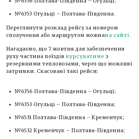
№6356 Полтава-Південна – Огульці;
№6353 Огульці – Полтава-Південна.
Переглянути розклад рейсу за номером
сполучення або маршрутом можна
на сайті.
Нагадаємо, що 7 жовтня для забезпечення
руху частина поїздів
курсуватиме
з
резервними тепловозами, через що можливі
затримки. Скасовані такі рейси:
№6356 Полтава-Південна – Огульці;
№6353 Огульці – Полтава-Південна;
№6531 Полтава-Південна – Кременчук;
№6532 Кременчук – Полтава-Південна;