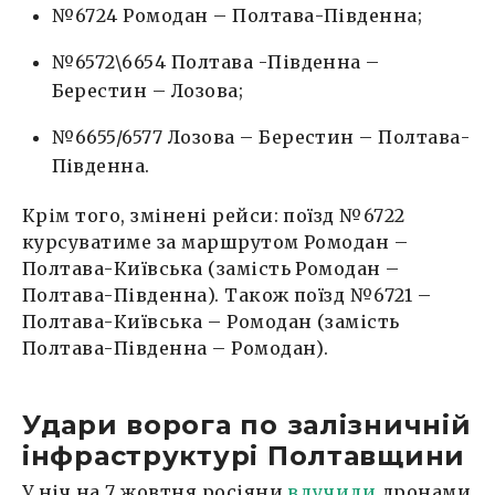
№6724 Ромодан – Полтава-Південна;
№6572\6654 Полтава -Південна –
Берестин – Лозова;
№6655/6577 Лозова – Берестин – Полтава-
Південна.
Крім того, змінені рейси: поїзд №6722
курсуватиме за маршрутом Ромодан –
Полтава-Київська (замість Ромодан –
Полтава-Південна). Також поїзд №6721 –
Полтава-Київська – Ромодан (замість
Полтава-Південна – Ромодан).
Удари ворога по залізничній
інфраструктурі Полтавщини
У ніч на 7 жовтня росіяни
влучили
дронами