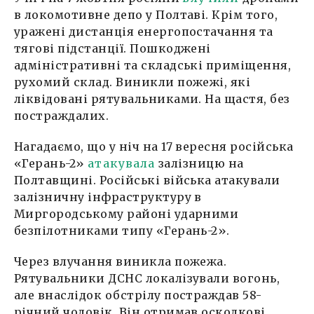
в локомотивне депо у Полтаві. Крім того,
уражені дистанція енергопостачання та
тягові підстанції. Пошкоджені
адміністративні та складські приміщення,
рухомий склад. Виникли пожежі, які
ліквідовані рятувальниками. На щастя, без
постраждалих.
Нагадаємо, що у ніч на 17 вересня російська
«Герань-2»
атакувала
залізницю на
Полтавщині. Російські війська атакували
залізничну інфраструктуру в
Миргородському районі ударними
безпілотниками типу «Герань-2».
Через влучання виникла пожежа.
Рятувальники ДСНС локалізували вогонь,
але внаслідок обстрілу постраждав 58-
річний чоловік. Він отримав осколкові