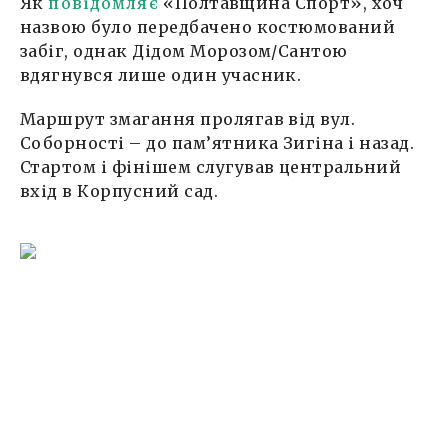
Як
повідомляє
«Полтавщина Спорт», хоч
назвою було передбачено костюмований
забіг, однак Дідом Морозом/Сантою
вдягнувся лише один учасник.
Маршрут змагання пролягав від вул.
Соборності – до пам’ятника Зигіна і назад.
Стартом і фінішем слугував центральний
вхід в Корпусний сад.