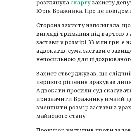
розглянула
скаргу
захисту депу
Юрія Бражника. Про це повідоми
Сторона захисту наполягала, що
вигляді тримання під вартою з
застави у розмірі 33 млн грн є 
адвокатів, сума застави є зави
непосильною для підозрюваног
Захист стверджував, що слідчий
першого рішення врахував лиш
Адвокати просили суд скасуват
призначити Бражнику нічний д
зменшити розмір застави з ура
майнового стану.
Прокурор виступив проти задов