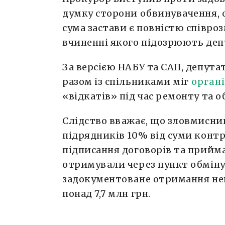
думку сторони обвинувачення, 
сума застави є повністю співро
вчиненні якого підозрюють деп
За версією НАБУ та САП, депута
разом із спільниками міг
орган
«відкатів» під час ремонту та о
Слідство вважає, що зловмисни
підрядників 10% від суми конт
підписання договорів та прийм
отримували через пункт обміну
задокументоване отримання неп
понад 7,7 млн грн.