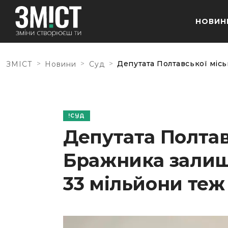
НОВИН
>
>
>
Депутата Полтавської місь
ЗМІСТ
Новини
Суд
СУД
Депутата Полтав
Бражника залиши
33 мільйони теж 