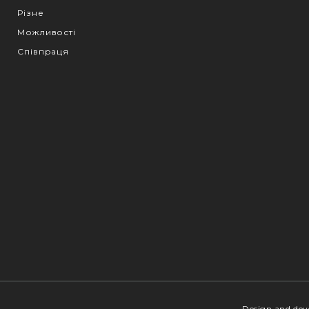
Різне
Можливості
Співпраця
Design and de