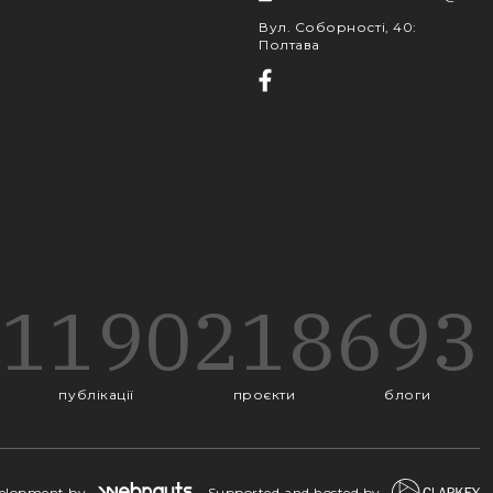
Вул. Соборності, 40
:
Полтава
1190
218
693
публікації
проєкти
блоги
velopment by
Supported and hosted by