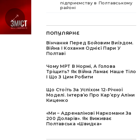
підприємству в Полтавському
районі
ПОПУЛЯРНЕ
Вінчання Перед Бойовим Виїздом.
Війна І Кохання Однієї Пари У
Полтаві
Чому МРТ В Нормі, А Голова
Тріщить? Як Війна Ламає Наше Тіло
І Що З Цим Робити
Що Стоїть За Успіхом 12-Річної
Моделі. Інтервʼю Про Карʼєру Аліни
Киценко
«Ми – Адреналінові Наркомани За
200 Доларів». Як Виживає
Полтавська «швидка»