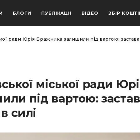
И
БЛОГИ
ПУБЛІКАЦІЇ
ВІДЕО
ЗБІР КОШТІ
кої ради Юрія Бражника залишили під вартою: застава 
ської міської ради Юрі
ли під вартою: застав
в силі