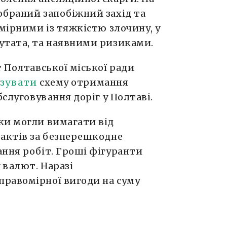
обраний запобіжний захід та
змірними із тяжкістю злочину, у
утата, та наявними ризиками.
т Полтавської міської ради
ізувати
схему отримання
бслуговування доріг у Полтаві.
ки могли вимагати від
рактів за безперешкодне
ання робіт. Гроші фігуранти
 валют. Наразі
равомірної вигоди на суму