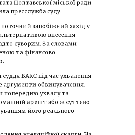
тата Полтавської міської ради
ла пресслужба суду.
 поточний запобіжний захід у
 альтернативою внесення
надто суворим. За словами
щеною та фінансово
о.
 суддя ВАКС під час ухвалення
е аргументи обвинувачення.
и попередню ухвалу та
омашній арешт або ж суттєво
хуванням його реального
олення апеляційної скарги. На