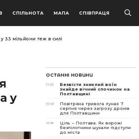
В
СПІЛЬНОТА
МАПА
СПІВПРАЦЯ
у 33 мільйони теж в силі
ОСТАННІ НОВИНИ
я
Безвісти зниклий воїн
11:20
знайде вічний спочинок на
а у
Полтавщині
Повітряна тривога лунає 7
10:43
серпня через загрозу дронів
для Полтавщини
Ціль – Полтава. Як ворожі
10:18
безпілотники шукали підступи
до міста