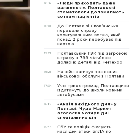
«Люди приходять дуже
10:16
важкенькі». Полтавські
стоматологи допомагають
сотням пацієнтів
До Полтави зі Словʼянська
10:01
передали справу
коригувальника вогню, який
понад 2 роки перебуває під
вартою
Полтавський ГЗК під загрозою
19:33
штрафу в 788 мільйонів
доларів: деталі від Ferrexpo
На війні загинув пожежник
18:21
військової обслуги з Полтави
Учні трьох громад Полтавщини
17:04
їздитимуть до школи новими
автобусами
«Акція вихідного дня» у
16:13
Полтаві: Чудо Маркет
оголосив чотири дні
спеціальних цін
СБУ та поліція фіксують
15:44
наслідки атаки БпЛА по