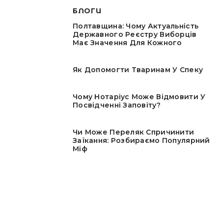
БЛОГИ
Полтавщина: Чому Актуальність
Державного Реєстру Виборців
Має Значення Для Кожного
Як Допомогти Тваринам У Спеку
Чому Нотаріус Може Відмовити У
Посвідченні Заповіту?
Чи Може Переляк Спричинити
Заїкання: Розбираємо Популярний
Міф