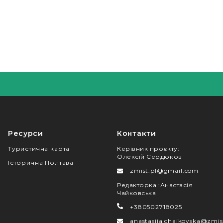
Ресурси
Контакти
Туристична карта
Керівник проєкту
:
Олексій Сердюков
Історична Полтава
zmist.pl@gmail.com
Редакторка
:
Анастасія
Чайковська
+380502718025
anastasiia.chaikovska@zmis