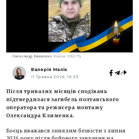
Олександр Клименко
Колаж ЗМІСТу
Валерія Малік
11 Травня 2026, 16:39
Після тривалих місяців сподівань
підтвердилася загибель полтавського
оператора та режисера монтажу
Олександра Клименка.
Боєць вважався зниклим безвісти з липня
2024 року після бойового завдання на