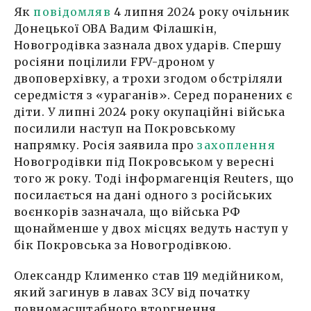
Як
повідомляв
4 липня 2024 року очільник
Донецької ОВА Вадим Філашкін,
Новогродівка зазнала двох ударів. Спершу
росіяни поцілили FPV-дроном у
двоповерхівку, а трохи згодом обстріляли
середмістя з «ураганів». Серед поранених є
діти. У липні 2024 року окупаційні війська
посилили наступ на Покровському
напрямку. Росія заявила про
захоплення
Новогродівки під Покровськом у вересні
того ж року. Тоді інформагенція Reuters, що
посилається на дані одного з російських
воєнкорів зазначала, що війська РФ
щонайменше у двох місцях ведуть наступ у
бік Покровська за Новогродівкою.
Олександр Клименко став 119 медійником,
який загинув в лавах ЗСУ від початку
повномасштабного вторгнення.