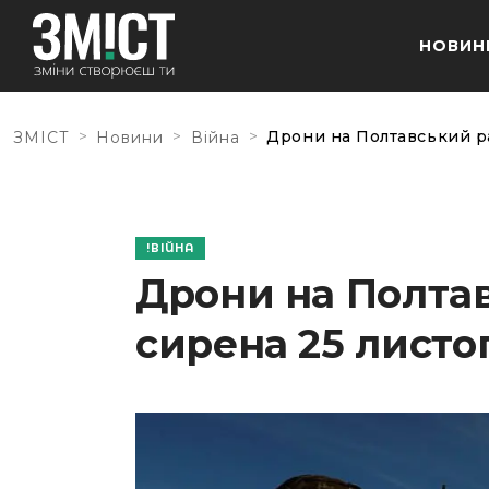
НОВИН
>
>
>
Дрони на Полтавський ра
ЗМІСТ
Новини
Війна
ВІЙНА
Дрони на Полтав
сирена 25 листо