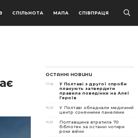
В
СПІЛЬНОТА
МАПА
СПІВПРАЦЯ
ОСТАННІ НОВИНИ
ає
У Полтаві з другої спроби
17:46
планують затвердити
правила поведінки на Алеї
Героїв
У Полтаві обладнали медичний
16:20
центр сонячними панелями
Полтавщина втратила 70
15:32
бібліотек за останні чотири
роки війни