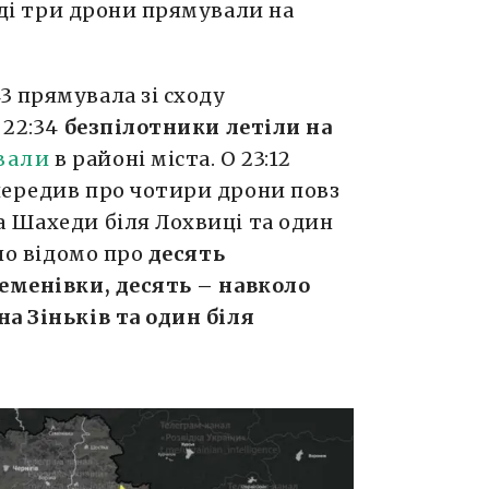
тоді три дрони прямували на
3 прямувала зі сходу
 22:34
безпілотники летіли на
ва
ли
в районі міста. О 23:12
передив про чотири дрони повз
а Шахеди біля Лохвиці та один
ало відомо про
десять
Семенівки, десять – навколо
а Зіньків та один біля