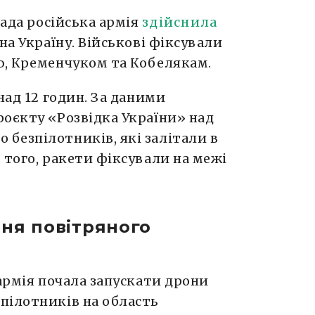
пада російська армія
здійснила
на Україну. Військові фіксували
ю, Кременчуком та Кобелякам.
над 12 годин. За даними
роєкту «Розвідка України» над
безпілотників, які залітали в
 того, ракети фіксували на межі
ня повітряного
 армія почала запускати дрони
пілотників на область