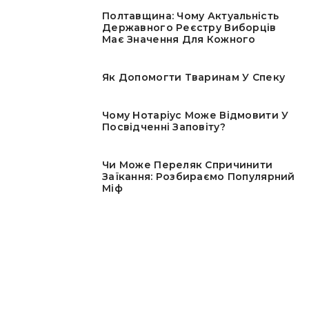
Полтавщина: Чому Актуальність
Державного Реєстру Виборців
Має Значення Для Кожного
Як Допомогти Тваринам У Спеку
Чому Нотаріус Може Відмовити У
Посвідченні Заповіту?
Чи Може Переляк Спричинити
Заїкання: Розбираємо Популярний
Міф