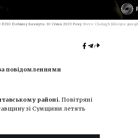
З ППО Поблизу Бахмута. 10 Січня 2023 Року
Фото: Clodagh Kilcoyne для @
за повідомленнями
олтавському районі.
Повітряні
тавщину зі Сумщини летять