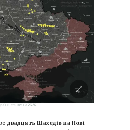
аїни станом на 23:50.
про
двадцять Шахедів на Нові