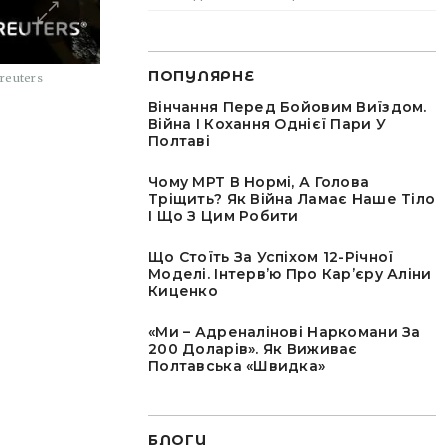
ПОПУЛЯРНЕ
reuters
Вінчання Перед Бойовим Виїздом.
Війна І Кохання Однієї Пари У
Полтаві
Чому МРТ В Нормі, А Голова
Тріщить? Як Війна Ламає Наше Тіло
І Що З Цим Робити
Що Стоїть За Успіхом 12-Річної
Моделі. Інтервʼю Про Карʼєру Аліни
Киценко
«Ми – Адреналінові Наркомани За
200 Доларів». Як Виживає
Полтавська «швидка»
БЛОГИ