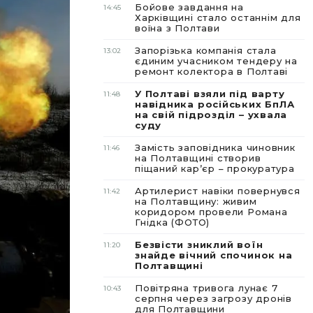
Бойове завдання на
14:45
Харківщині стало останнім для
воїна з Полтави
Запорізька компанія стала
13:02
єдиним учасником тендеру на
ремонт колектора в Полтаві
У Полтаві взяли під варту
11:48
навідника російських БпЛА
на свій підрозділ – ухвала
суду
Замість заповідника чиновник
11:46
на Полтавщині створив
піщаний карʼєр – прокуратура
Артилерист навіки повернувся
11:42
на Полтавщину: живим
коридором провели Романа
Гнідка (ФОТО)
Безвісти зниклий воїн
11:20
знайде вічний спочинок на
Полтавщині
Повітряна тривога лунає 7
10:43
серпня через загрозу дронів
для Полтавщини