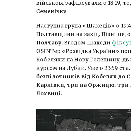
військові зафіксували о 18:19, 
Семенівку.
Наступна група «Шахедів» о 19:4
Полтавщини на захід. Пізніше, о
Полтаву
. Згодом Шахеди
фіксу
OSINTер «Розвідка України» по
Кобеляки на Нову Галещину, дв
курсом на Лубни. Уже о 23:59 ст
безпілотників від Кобеляк до 
Карлівки, три на Оржицю, три н
Лохвиці.