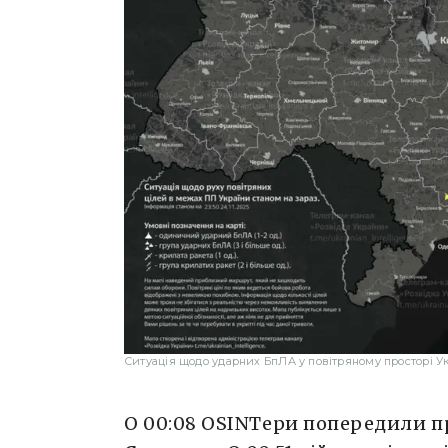
Ситуація щодо ударних БпЛА у повітряному просторі Укр
О 00:08 OSINTери попередили 