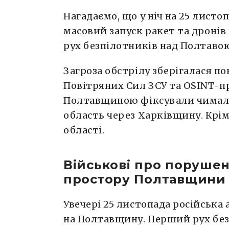
Нагадаємо, що у ніч на 25 листо
масовий запуск ракет та дронів 
рух безпілотників над Полтаво
Загроза обстрілу зберігалася по
Повітряних Сил ЗСУ та OSINT-п
Полтавщиною фіксували чимало 
область через Харківщину. Крім
області.
Військові про порушен
простору Полтавщини
Увечері 25 листопада російська
на Полтавщину. Перший рух без