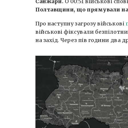
Санжари.
О 00:51 військові спо
Полтавщини, що прямували н
Про наступну загрозу військові
військові фіксували безпілотн
на захід. Через пів години два