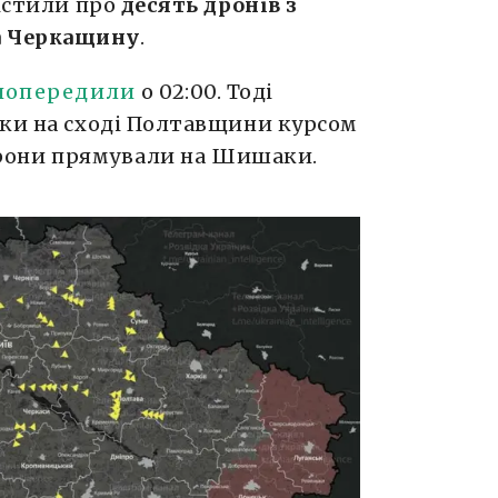
вістили про
десять дронів з
а Черкащину
.
попередили
о 02:00. Тоді
ики на сході Полтавщини курсом
 дрони прямували на Шишаки.