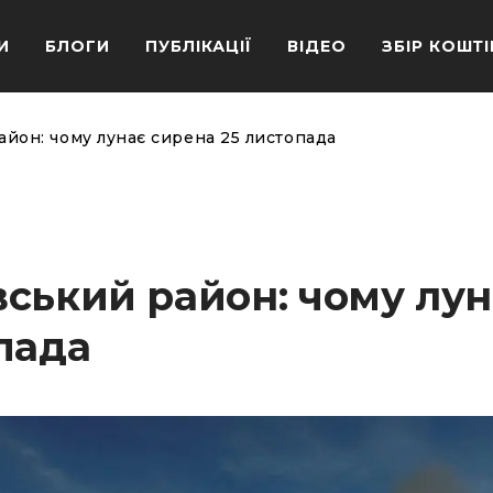
И
БЛОГИ
ПУБЛІКАЦІЇ
ВІДЕО
ЗБІР КОШТІ
йон: чому лунає сирена 25 листопада
ський район: чому лун
пада