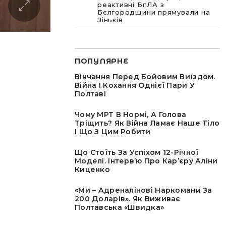
реактивні БпЛА з
Бєлгородщини прямували на
Зіньків
ПОПУЛЯРНЕ
Вінчання Перед Бойовим Виїздом.
Війна І Кохання Однієї Пари У
Полтаві
Чому МРТ В Нормі, А Голова
Тріщить? Як Війна Ламає Наше Тіло
І Що З Цим Робити
Що Стоїть За Успіхом 12-Річної
Моделі. Інтервʼю Про Карʼєру Аліни
Киценко
«Ми – Адреналінові Наркомани За
200 Доларів». Як Виживає
Полтавська «швидка»