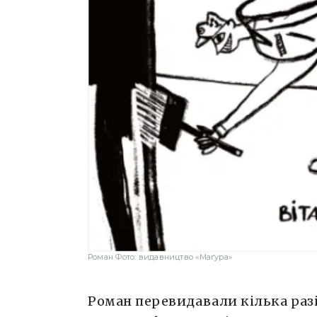
Роман Фото: видавництво «Маґура»
Роман перевидавали кілька разів