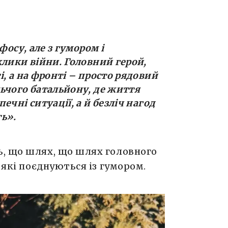
фосу, але з гумором і
клики війни. Головний герой,
, а на фронті – просто рядовий
ьчого батальйону, де життя
ечні ситуації, а й безліч нагод
ь».
, що шлях, що шлях головного
 які поєднуються із гумором.