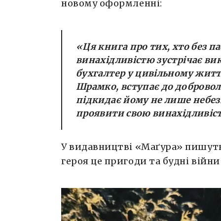
новому оформленні:
«Ця книга про тих, хто без па
винахідливістю зустрічає ви
бухгалтер у цивільному житті
Шрамко, вступає до добровол
підкидає йому не лише небезп
проявити свою винахідливіст
У видавництві «Маґура» пишуть
героя це пригоди та будні війни