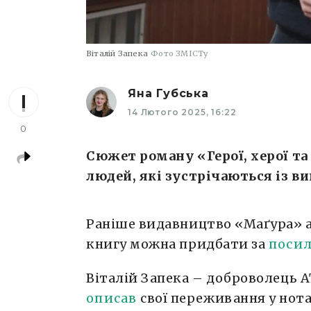
Віталій Запека
Фото ЗМІСТу
Яна Губська
14 Лютого 2025, 16:22
0
Сюжет роману «Герої, херої та
людей, які зустрічаються із в
Раніше видавництво «Маґура» а
книгу можна придбати за
поси
Віталій Запека – доброволець А
описав
свої переживання у нота