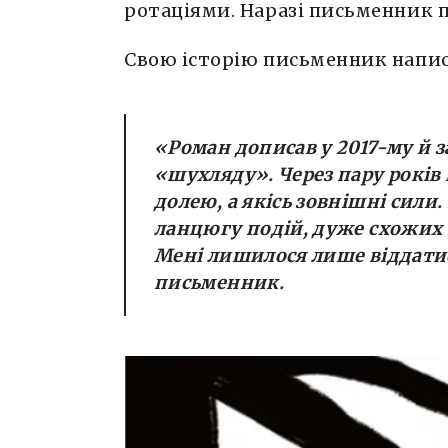
ротаціями. Наразі письменник 
Свою історію письменник написа
«Роман дописав у 2017-му й з
«шухляду». Через пару років 
долею, а якісь зовнішні сил
ланцюгу подій, дуже схожих 
Мені лишилося лише віддатис
письменник.