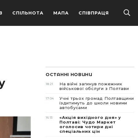
В
СПІЛЬНОТА
МАПА
СПІВПРАЦЯ
ОСТАННІ НОВИНИ
у
На війні загинув пожежник
18:21
військової обслуги з Полтави
Учні трьох громад Полтавщини
17:04
їздитимуть до школи новими
автобусами
«Акція вихідного дня» у
16:13
Полтаві: Чудо Маркет
оголосив чотири дні
спеціальних цін