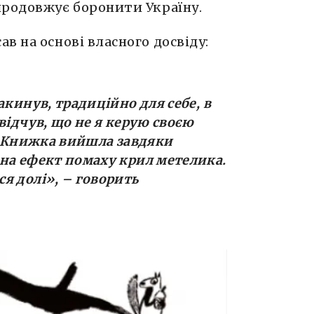
продовжує боронити Україну.
в на основі власного досвіду:
акинув, традиційно для себе, в
відчув, що не я керую своєю
и. Книжка вийшла завдяки
на ефект помаху крил метелика.
я долі», – говорить