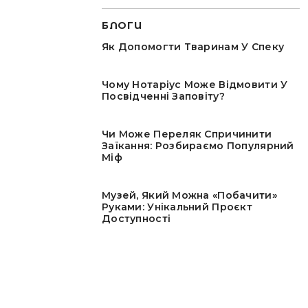
БЛОГИ
Як Допомогти Тваринам У Спеку
Чому Нотаріус Може Відмовити У
Посвідченні Заповіту?
Чи Може Переляк Спричинити
Заїкання: Розбираємо Популярний
Міф
Музей, Який Можна «побачити»
Руками: Унікальний Проєкт
Доступності