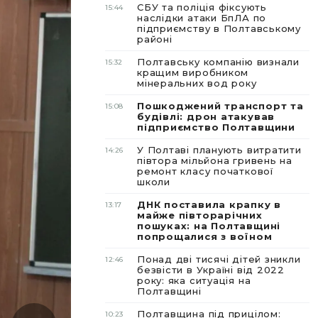
СБУ та поліція фіксують
15:44
наслідки атаки БпЛА по
підприємству в Полтавському
районі
Полтавську компанію визнали
15:32
кращим виробником
мінеральних вод року
Пошкоджений транспорт та
15:08
будівлі: дрон атакував
підприємство Полтавщини
У Полтаві планують витратити
14:26
півтора мільйона гривень на
ремонт класу початкової
школи
ДНК поставила крапку в
13:17
майже півторарічних
пошуках: на Полтавщині
попрощалися з воїном
Понад дві тисячі дітей зникли
12:46
безвісти в Україні від 2022
року: яка ситуація на
Полтавщині
Полтавщина під прицілом:
10:23