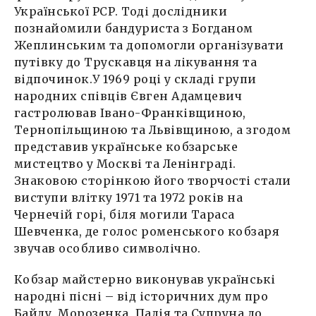
Української РСР. Тоді дослідники
познайомили бандуриста з Богданом
Жеплинським та допомогли організувати
путівку до Трускавця на лікування та
відпочинок.У 1969 році у складі групи
народних співців Євген Адамцевич
гастролював Івано-Франківщиною,
Тернопільщиною та Львівщиною, а згодом
представив українське кобзарське
мистецтво у Москві та Ленінграді.
Знаковою сторінкою його творчості стали
виступи влітку 1971 та 1972 років на
Чернечій горі, біля могили Тараса
Шевченка, де голос роменського кобзаря
звучав особливо символічно.
Кобзар майстерно виконував українські
народні пісні – від історичних дум про
Байду, Морозенка, Палія та Супруна до