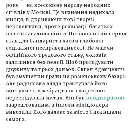
року – на всесоюзну нараду народних
співців у Москві. Це визнання надихало
митця, відкриваючи нові творчі
перспективи, проте реалізації багатьох
планів завадила війна. Післявоєнний період
став для бандуриста часом глибокої
соціальної несправедливості. Не маючи
офіційного трудового стажу, чоловік
залишився без пенсії. Щоб прогодувати
дружину та трьох доньок, Євген Адамцевич
був змушений грати на роменському базарі.
Але радянська влада трактувала його
виступи як «жебрацтво» і жорстоко
переслідувала митця. Він був
неодноразово
заарештованим, а інколи міліціонери
вивозили його далеко за місто і полишали
самого.