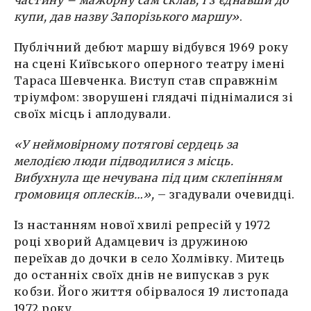
купи, дав назву Запорізького маршу»
.
Публічний дебют маршу відбувся 1969 року
на сцені Київського оперного театру імені
Тараса Шевченка. Виступ став справжнім
тріумфом: зворушені глядачі піднімалися зі
своїх місць і аплодували.
«У неймовірному потягові сердець за
мелодією люди підводилися з місць.
Вибухнула ще нечувана під цим склепінням
громовиця оплесків…»,
– згадували очевидці.
Із настанням нової хвилі репресій у 1972
році хворий Адамцевич із дружиною
переїхав до дочки в село Холмівку. Митець
до останніх своїх днів не випускав з рук
кобзи. Його життя обірвалося 19 листопада
1972 року.