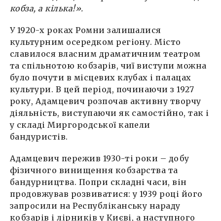
кобза, а кілька!».
У 1920-х роках Ромни залишалися
культурним осередком регіону. Місто
славилося власним драматичним театром
та спільнотою кобзарів, чиї виступи можна
було почути в місцевих клубах і палацах
культури. В цей період, починаючи з 1927
року, Адамцевич розпочав активну творчу
діяльність, виступаючи як самостійно, так і
у складі Миргородської капели
бандуристів.
Адамцевич пережив 1930-ті роки – добу
фізичного винищення кобзарства та
бандурництва. Попри складні часи, він
продовжував розвиватися: у 1939 році його
запросили на Республіканську нараду
кобзарів і лірників у Києві, а наступного