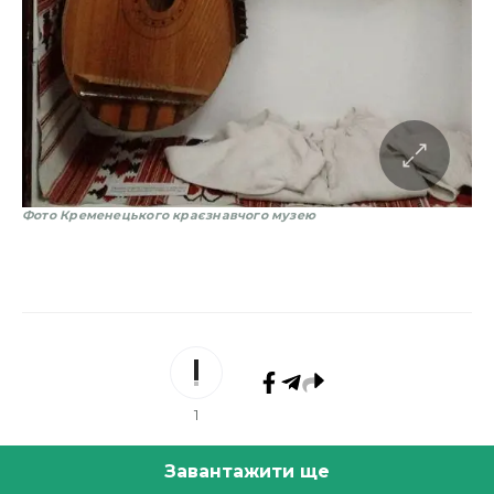
Фото Кременецького краєзнавчого музею
1
Завантажити ще