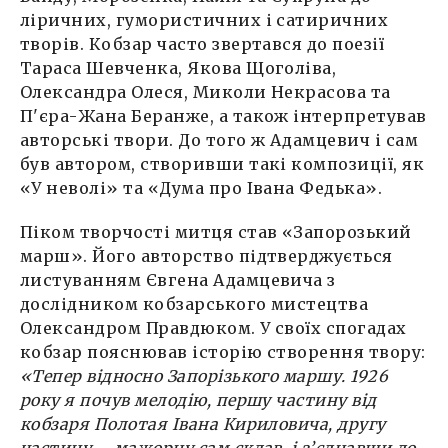
ліричних, гумористичних і сатиричних
творів. Кобзар часто звертався до поезії
Тараса Шевченка, Якова Щоголіва,
Олександра Олеся, Миколи Некрасова та
П'єра-Жана Беранже, а також інтерпретував
авторські твори. До того ж Адамцевич і сам
був автором, створивши такі композиції, як
«У неволі» та «Дума про Івана Федька».
Піком творчості митця став «Запорозький
марш». Його авторство підтверджується
листуванням Євгена Адамцевича з
дослідником кобзарського мистецтва
Олександром Правдюком. У своїх спогадах
кобзар пояснював історію створення твору:
«Тепер відносно Запорізького маршу. 1926
року я почув мелодію, першу частину від
кобзаря Полотая Івана Кириловича, другу
частину – мажорну сам склав, і з’єднавши до