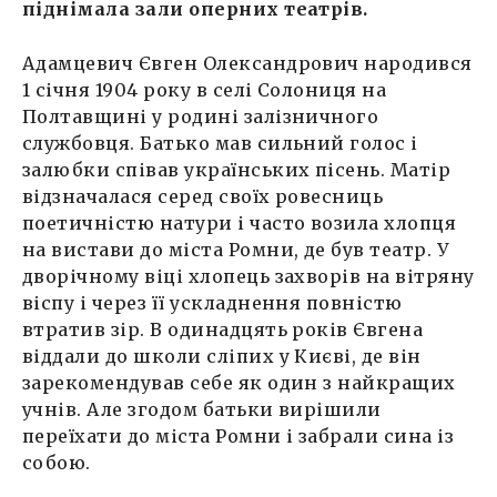
піднімала зали оперних театрів.
Адамцевич Євген Олександрович народився
1 січня 1904 року в селі Солониця на
Полтавщині у родині залізничного
службовця. Батько мав сильний голос і
залюбки співав українських пісень. Матір
відзначалася серед своїх ровесниць
поетичністю натури і часто возила хлопця
на вистави до міста Ромни, де був театр. У
дворічному віці хлопець захворів на вітряну
віспу і через її ускладнення повністю
втратив зір. В одинадцять років Євгена
віддали до школи сліпих у Києві, де він
зарекомендував себе як один з найкращих
учнів. Але згодом батьки вирішили
переїхати до міста Ромни і забрали сина із
собою.