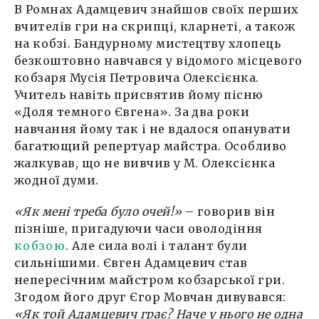
В Ромнах Адамцевич знайшов своїх перших
вчителів гри на скрипці, кларнеті, а також
на кобзі. Бандурному мистецтву хлопець
безкоштовно навчався у відомого місцевого
кобзаря Мусія Петровича Олексієнка.
Учитель навіть присвятив йому пісню
«Доля темного Євгена». За два роки
навчання йому так і не вдалося опанувати
багатющий репертуар майстра. Особливо
жалкував, що не вивчив у М. Олексієнка
жодної думи.
«Як мені треба було очей!»
– говорив він
пізніше, пригадуючи часи оволодіння
кобзою
. Але сила волі і талант були
сильнішими. Євген Адамцевич став
непересічним майстром кобзарської гри.
Згодом його друг Єгор Мовчан дивувався:
«Як той Адамцевич грає? Наче у нього не одна