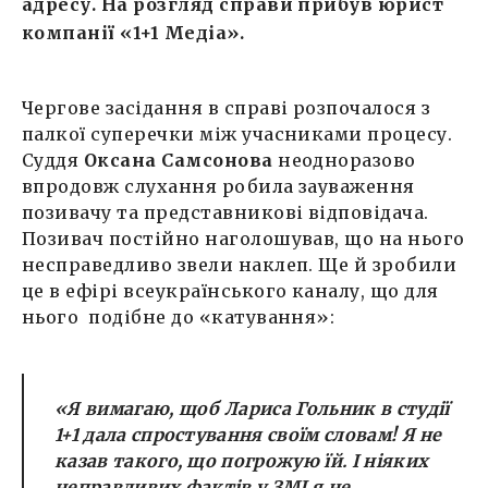
адресу. На розгляд справи прибув юрист
компанії «1+1 Медіа».
Чергове засідання в справі розпочалося з
палкої суперечки між учасниками процесу.
Суддя
Оксана Самсонова
неодноразово
впродовж слухання робила зауваження
позивачу та представникові відповідача.
Позивач постійно наголошував, що на нього
несправедливо звели наклеп. Ще й зробили
це в ефірі всеукраїнського каналу, що для
нього подібне до «катування»:
«Я вимагаю, щоб Лариса Гольник в студії
1+1 дала спростування своїм словам! Я не
казав такого, що погрожую їй. І ніяких
неправдивих фактів у ЗМІ я не