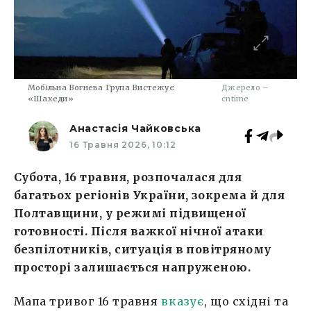
Мобільна Вогнева Група Вистежує
Джерело –
«Шахеди»
cntime
Анастасія Чайковська
16 Травня 2026, 10:12
Субота, 16 травня, розпочалася для
багатьох регіонів України, зокрема й для
Полтавщини, у режимі підвищеної
готовності. Після важкої нічної атаки
безпілотників, ситуація в повітряному
просторі залишається напруженою.
Мапа тривог 16 травня
вказує
, що східні та