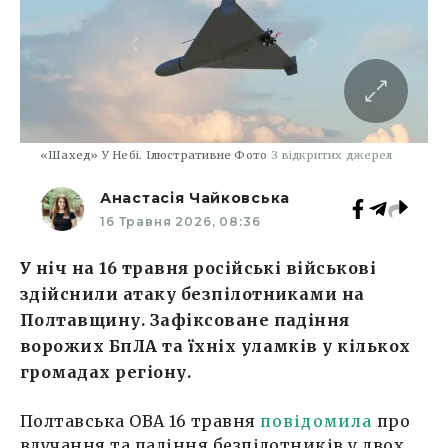
«Шахед» У Небі. Ілюстративне Фото
З відкритих джерел
Анастасія Чайковська
16 Травня 2026, 08:36
У ніч на 16 травня російські військові
здійснили атаку безпілотниками на
Полтавщину. Зафіксоване падіння
ворожих БпЛА та їхніх уламків у кількох
громадах регіону.
Полтавська ОВА 16 травня
повідомила
про
влучання та падіння безпілотників у двох