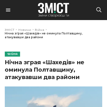
>
>
>
ЗМІСТ
Новини
Війна
Нічна зграя «Шахедів» не оминула Полтавщину,
атакувавши два райони
ВІЙНА
Нічна зграя «Шахедів» не
оминула Полтавщину,
атакувавши два райони