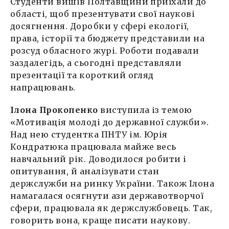
Студенти вишів Полтавщини приїхали до
області, щоб презентувати свої наукові
досягнення. Доробки у сфері екології,
права, історії та бюджету представили на
розсуд обласного журі. Роботи подавали
заздалегідь, а сьогодні представляли
презентації та короткий огляд
напрацювань.
Ілона Прокопенко
виступила із темою
«Мотивація молоді до державної служби».
Над нею студентка ПНТУ ім. Юрія
Кондратюка працювала майже весь
навчальний рік. Доводилося робити і
опитування, й аналізувати стан
держслужби на ринку України. Також Ілона
намагалася осягнути ази державотворчої
сфери, працювала як держслужбовець. Так,
говорить вона, краще писати наукову.