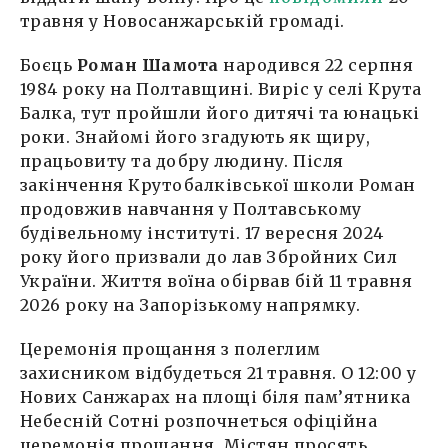
травня у Новосанжарській громаді.
Боєць
Роман Шамота
народився 22 серпня
1984 року на Полтавщині. Виріс у селі Крута
Балка, тут пройшли його дитячі та юнацькі
роки. Знайомі його згадують як щиру,
працьовиту та добру людину. Після
закінчення Крутобалківської школи Роман
продовжив навчання у Полтавському
будівельному інституті. 17 вересня 2024
року його призвали до лав Збройних Сил
України. Життя воїна обірвав бій 11 травня
2026 року на Запорізькому напрямку.
Церемонія прощання з полеглим
захисником відбудеться 21 травня. О 12:00 у
Нових Санжарах на площі біля пам’ятника
Небесній Сотні розпочнеться офіційна
церемонія прощання. Містян просять