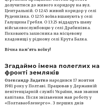
долучитися до живого коридору на вул.
Центральній. О 12:45 живий коридор у селі
Руденківка. О 12:55 воїна вшанують у селі
Галущина Гребля. О 13:25 віддадуть шану
військовослужбовцю у селі Драбинівка.
Поховають захисника на місцевому
кладовищі у рідному селі Крута Балка.
Вічна пам’ять воїну!
Згадаймо імена полеглих на
фронті земляків
Олександр Ладатко
народився 17 жовтня
1981 року у Полтаві. Працював у Державній
пенітенціарній службі України, мав звання
капітана. Після звільнення мав роботу у
«Полтаваобленерго». З перших днів