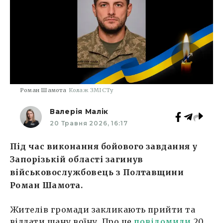
Роман Шамота
Колаж ЗМІСТу
Валерія Малік
20 Травня 2026, 16:17
Під час виконання бойового завдання у
Запорізькій області загинув
військовослужбовець з Полтавщини
Роман Шамота.
Жителів громади закликають прийти та
віддати шану воїну. Про це
повідомили
20