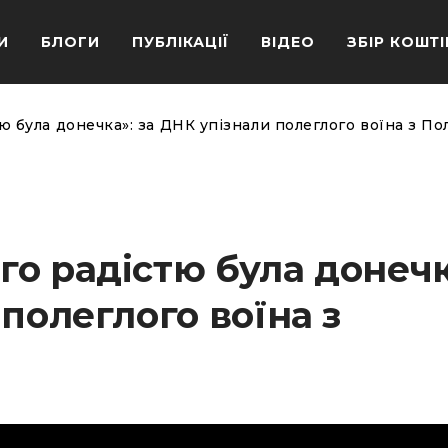
И
БЛОГИ
ПУБЛІКАЦІЇ
ВІДЕО
ЗБІР КОШТІ
ю була донечка»: за ДНК упізнали полеглого воїна з П
о радістю була донечк
полеглого воїна з