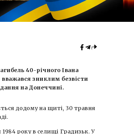
агибель 40-річного Івана
ін вважався зниклим безвісти
вдання на Донеччині.
ється додому на щиті, 30 травня
ді.
 1984 року в селищі Градизьк. У