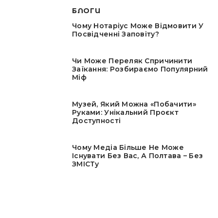
БЛОГИ
Чому Нотаріус Може Відмовити У
Посвідченні Заповіту?
Чи Може Переляк Спричинити
Заїкання: Розбираємо Популярний
Міф
Музей, Який Можна «побачити»
Руками: Унікальний Проєкт
Доступності
Чому Медіа Більше Не Може
Існувати Без Вас, А Полтава – Без
ЗМІСТу