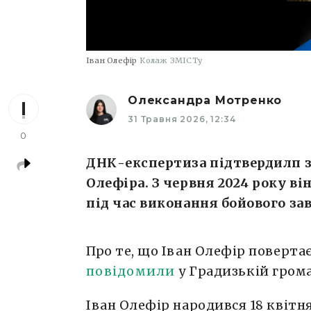
Іван Олефір
Колаж ЗМІСТу
Олександра Мотренко
31 Травня 2026, 12:34
0
ДНК-експертиза підтвердилп з
Олефіра. З червня 2024 року в
під час виконання бойового за
Про те, що Іван Олефір поверта
повідомили
у Градизькій грома
Іван Олефір народився 18 квітня