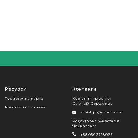
Ресурси
Контакти
Туристична карта
Керівник проєкту
:
Олексій Сердюков
Історична Полтава
zmist.pl@gmail.com
Редакторка
:
Анастасія
Чайковська
+380502718025