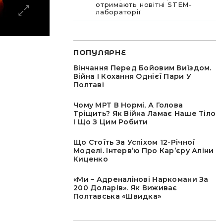
отримають новітні STEM-
лабораторії
ПОПУЛЯРНЕ
Вінчання Перед Бойовим Виїздом.
Війна І Кохання Однієї Пари У
Полтаві
Чому МРТ В Нормі, А Голова
Тріщить? Як Війна Ламає Наше Тіло
І Що З Цим Робити
Що Стоїть За Успіхом 12-Річної
Моделі. Інтервʼю Про Карʼєру Аліни
Киценко
«Ми – Адреналінові Наркомани За
200 Доларів». Як Виживає
Полтавська «швидка»