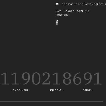
anastasiia.chaikovska@zmis
Вул. Соборності, 40
:
Полтава
1190
218
691
публікації
проєкти
блоги