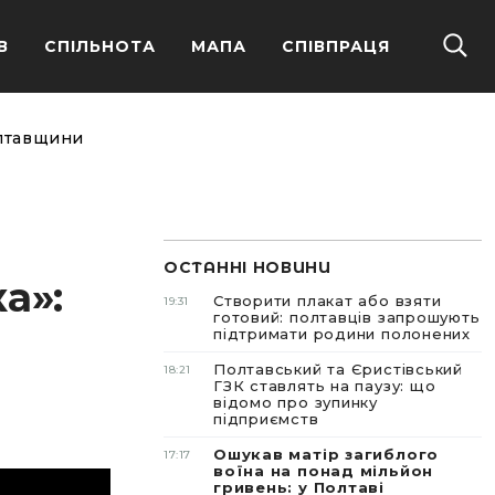
В
СПІЛЬНОТА
МАПА
СПІВПРАЦЯ
олтавщини
ОСТАННІ НОВИНИ
а»:
Створити плакат або взяти
19:31
готовий: полтавців запрошують
підтримати родини полонених
Полтавський та Єристівський
18:21
ГЗК ставлять на паузу: що
відомо про зупинку
підприємств
Ошукав матір загиблого
17:17
воїна на понад мільйон
гривень: у Полтаві