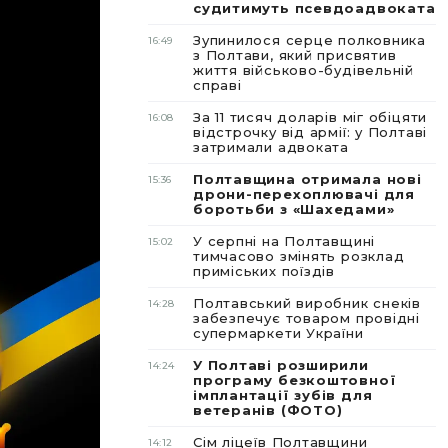
судитимуть псевдоадвоката
Зупинилося серце полковника
16:49
з Полтави, який присвятив
життя військово-будівельній
справі
За 11 тисяч доларів міг обіцяти
16:08
відстрочку від армії: у Полтаві
затримали адвоката
Полтавщина отримала нові
15:36
дрони-перехоплювачі для
боротьби з «Шахедами»
У серпні на Полтавщині
15:02
тимчасово змінять розклад
приміських поїздів
Полтавський виробник снеків
14:28
забезпечує товаром провідні
супермаркети України
У Полтаві розширили
14:24
програму безкоштовної
імплантації зубів для
ветеранів (ФОТО)
Сім ліцеїв Полтавщини
14:12