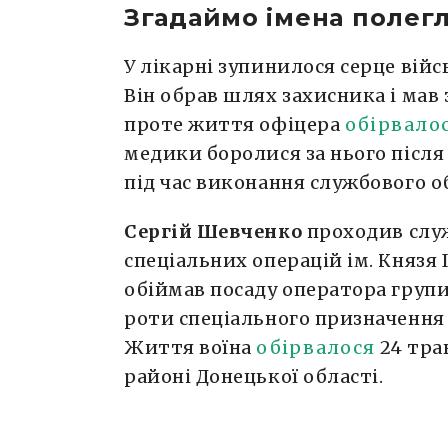
Згадаймо імена полегл
У лікарні зупинилося серце ві
Він обрав шлях захисника і мав
проте життя офіцера
обірвало
медики боролися за нього післ
під час виконання службового о
Сергій Шевченко
проходив служ
спеціальних операцій ім. Князя 
обіймав посаду оператора груп
роти спеціального призначення 
Життя воїна
обірвалося
24 тра
районі Донецької області.