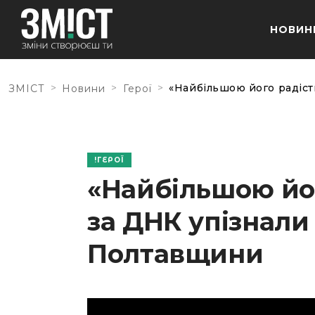
НОВИН
>
>
>
«Найбільшою його радіст
ЗМІСТ
Новини
Герої
ГЕРОЇ
«Найбільшою йог
за ДНК упізнали 
Полтавщини