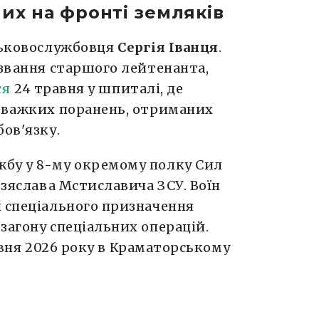
их на фронті земляків
йськовослужбовця
Сергія Іванця
.
 звання старшого лейтенанта,
ся
24 травня у шпиталі, де
я важких поранень, отриманих
бов'язку.
бу у 8-му окремому полку Сил
Ізяслава Мстиславича ЗСУ. Воїн
и спеціального призначення
загону спеціальних операцій.
вня 2026 року в Краматорському