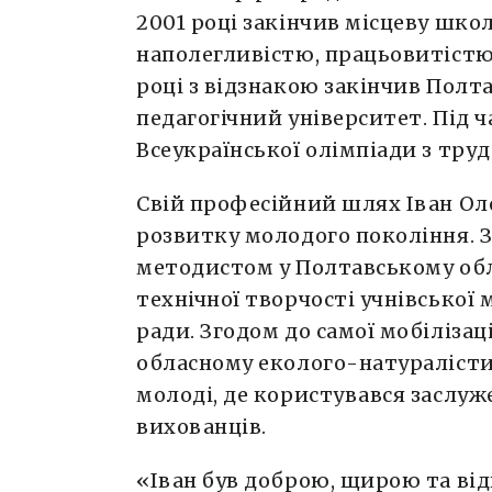
2001 році закінчив місцеву шко
наполегливістю, працьовитістю 
році з відзнакою закінчив Пол
педагогічний університет. Під 
Всеукраїнської олімпіади з тру
Свій професійний шлях Іван О
розвитку молодого покоління. 
методистом у Полтавському обл
технічної творчості учнівської 
ради. Згодом до самої мобіліза
обласному еколого-натуралісти
молоді, де користувався заслуж
вихованців.
«Іван був доброю, щирою та ві