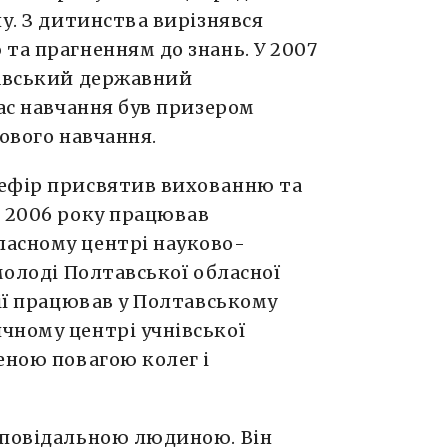
лу. З дитинства вирізнявся
та прагненням до знань. У 2007
тавський державний
час навчання був призером
дового навчання.
лефір присвятив вихованню та
З 2006 року працював
асному центрі науково-
молоді Полтавської обласної
ції працював у Полтавському
чному центрі учнівської
еною повагою колег і
дповідальною людиною. Він