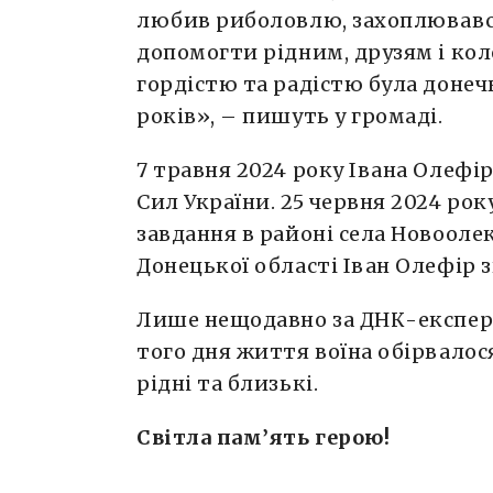
любив риболовлю, захоплювався
допомогти рідним, друзям і ко
гордістю та радістю була донечк
років», – пишуть у громаді.
7 травня 2024 року Івана Олефі
Сил України. 25 червня 2024 рок
завдання в районі села Новооле
Донецької області Іван Олефір з
Лише нещодавно за ДНК-експер
того дня життя воїна обірвалос
рідні та близькі.
Світла пам’ять герою!