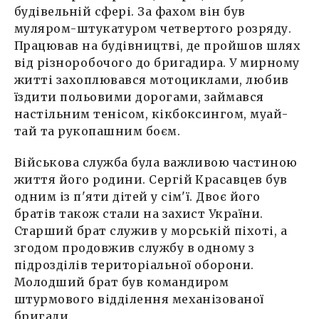
будівельній сфері. За фахом він був
муляром-штукатуром четвертого розряду.
Працював на будівництві, де пройшов шлях
від різноробочого до бригадира. У мирному
житті захоплювався мотоциклами, любив
їздити польовими дорогами, займався
настільним тенісом, кікбоксингом, муай-
тай та рукопашним боєм.
Військова служба була важливою частиною
життя його родини. Сергій Красавцев був
одним із п'яти дітей у сім'ї. Двоє його
братів також стали на захист України.
Старший брат служив у морській піхоті, а
згодом продовжив службу в одному з
підрозділів територіальної оборони.
Молодший брат був командиром
штурмового відділення механізованої
бригади.