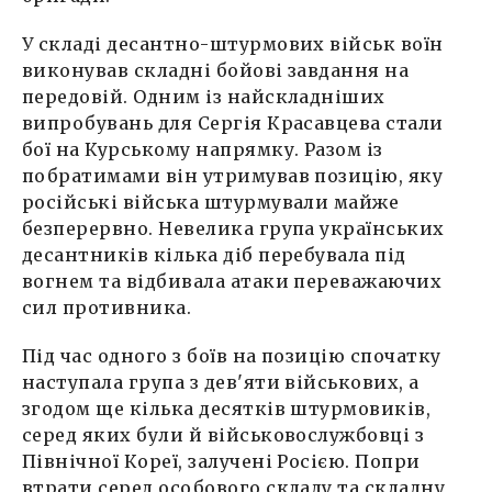
У складі десантно-штурмових військ воїн
виконував складні бойові завдання на
передовій. Одним із найскладніших
випробувань для Сергія Красавцева стали
бої на Курському напрямку. Разом із
побратимами він утримував позицію, яку
російські війська штурмували майже
безперервно. Невелика група українських
десантників кілька діб перебувала під
вогнем та відбивала атаки переважаючих
сил противника.
Під час одного з боїв на позицію спочатку
наступала група з дев'яти військових, а
згодом ще кілька десятків штурмовиків,
серед яких були й військовослужбовці з
Північної Кореї, залучені Росією. Попри
втрати серед особового складу та складну