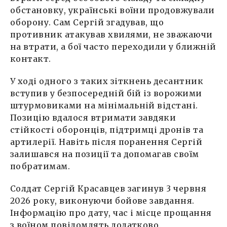
обстановку, українські воїни продовжували
оборону. Сам Сергій згадував, що
противник атакував хвилями, не зважаючи
на втрати, а бої часто переходили у ближній
контакт.
У ході одного з таких зіткнень десантник
вступив у безпосередній бій із ворожими
штурмовиками на мінімальній відстані.
Позицію вдалося втримати завдяки
стійкості оборонців, підтримці дронів та
артилерії. Навіть після поранення Сергій
залишався на позиції та допомагав своїм
побратимам.
Солдат Сергій Красавцев загинув 3 червня
2026 року, виконуючи бойове завдання.
Інформацію про дату, час і місце прощання
з воїном повідомлять додатково.