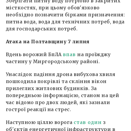
Зберігати питну воду потрібно в закритих
місткостях, при цьому обов'язково
необхідно позначити бірками призначення:
питна вода, вода для технічних потреб, вода
для господарських потреб.
Атака на Полтавщину 7 липня
Вдень ворожий БпЛА
впав
на проїжджу
частину у Миргородському районі.
Унаслідок падіння дрона вибухова хвиля
пошкодила покрівлі та скління вікон
прилеглих житлових будинків. За
попередньою інформацією, станом на цей
час відомо про двох людей, які зазнали
гострої реакції на стрес.
Наступною ціллю ворога
став один
з
об'єктів енергетичної інфраструктури в