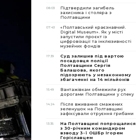
Підтвердили загибель
08:03
захисника і столяра з
Полтавщини
«Полтавський краєзнавчий.
07:43
Digital Museum». Як у місті
запустили проєкт із
цифровізації та інклюзивності
музейних фондів
Суд залишив під вартою
17:39
посадовця поліції
Полтавщини Сергія
Балашова, якого
підозрюють у незаконному
збагаченні на 14 мільйонів
Вантажівкам обмежили рух
15:49
дорогами Полтавщини у спеку
Після вживання смажених
14:24
зеленушок на Полтавщині
зафіксували отруєння грибами
На Полтавщині попрощалися
13:35
з 30-річним командиром
взводу 3-ї ОШБр Ігорем
Горіславцем