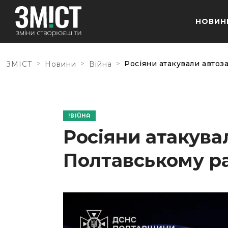
НОВИН
>
>
>
Росіяни атакували автоз
ЗМІСТ
Новини
Війна
ВІЙНА
Росіяни атакува
Полтавському р