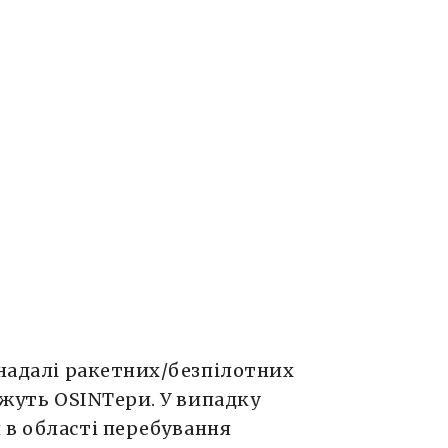
 надалі ракетних/безпілотних
ажуть OSINTери. У випадку
 в області перебування