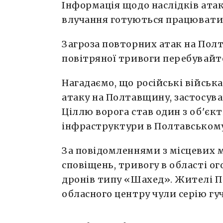
Інформація щодо наслідків атак
влучання готуються працювати 
Загроза повторних атак на Пол
повітряної тривоги перебувайт
Нагадаємо, що російські військ
атаку на Полтавщину, застосув
Ціллю ворога став один з об'єкт
інфраструктури в Полтавському
За повідомленнями з місцевих м
сповіщень, тривогу в області о
дронів типу «Шахед». Жителі П
обласного центру чули серію гу