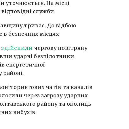
и уточнюється. На місці
відповідні служби.
тавщину триває. До відбою
е в безпечних місцях
а
здійснили
чергову повітряну
авши ударні безпілотники.
ів енергетичної
 районі.
оніторингових чатів та каналів
голосили через загрозу ударних
олтавського району та околиць
чних вибухів.