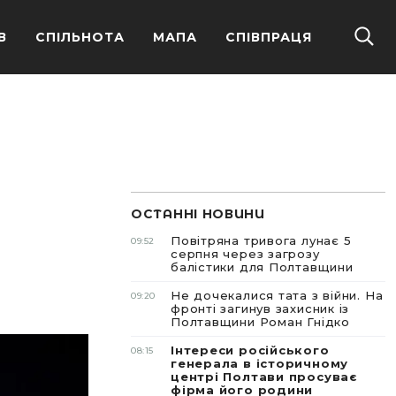
В
СПІЛЬНОТА
МАПА
СПІВПРАЦЯ
ОСТАННІ НОВИНИ
Повітряна тривога лунає 5
09:52
серпня через загрозу
балістики для Полтавщини
Не дочекалися тата з війни. На
09:20
фронті загинув захисник із
Полтавщини Роман Гнідко
Інтереси російського
08:15
генерала в історичному
центрі Полтави просуває
фірма його родини