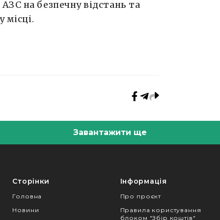
АЗС на безпечну відстань та
 місці.
Завантажити ще
Сторінки
Інформація
Головна
Про проєкт
Новини
Правила користування
блоком "Збір коштів"