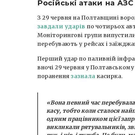
Російські атаки на АЗ
З 29 червня на Полтавщині вор
завдали ударів
по чотирьох авт
Моніторингові групи випустили 
перебувають у рейсах і заїжджа
Перший удар по паливній інфра
вночі 29 червня у Полтавському р
поранення
зазнала
касирка.
«Вона певний час перебувала
касу, тобто коли сталося най
одним працівником цієї зап
викликали рятувальників, зві