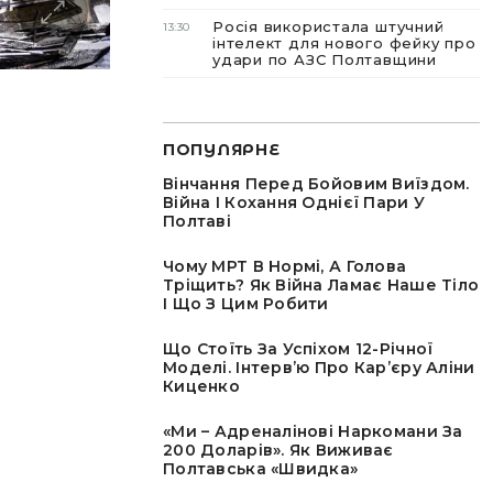
Росія використала штучний
13:30
інтелект для нового фейку про
удари по АЗС Полтавщини
ПОПУЛЯРНЕ
Вінчання Перед Бойовим Виїздом.
Війна І Кохання Однієї Пари У
Полтаві
Чому МРТ В Нормі, А Голова
Тріщить? Як Війна Ламає Наше Тіло
І Що З Цим Робити
Що Стоїть За Успіхом 12-Річної
Моделі. Інтервʼю Про Карʼєру Аліни
Киценко
«Ми – Адреналінові Наркомани За
200 Доларів». Як Виживає
Полтавська «швидка»