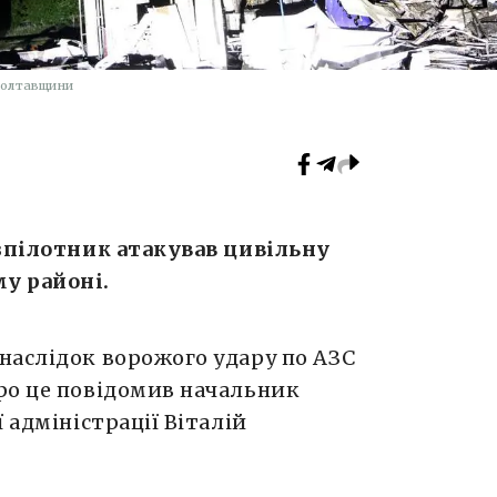
олтавщини
езпілотник атакував цивільну
у районі.
наслідок ворожого удару по АЗС
ро це повідомив начальник
 адміністрації Віталій