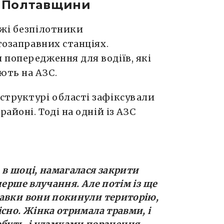
С Полтавщини
ожі безпілотники
озаправних станціях.
попередження для водіїв, які
ють на АЗС.
структурі області зафіксували
айоні. Тоді на одній із АЗС
 в шоці, намагалася закрити
перше влучання. Але потім із ще
равки вони покинули територію,
сно. Жінка отримала травми, і