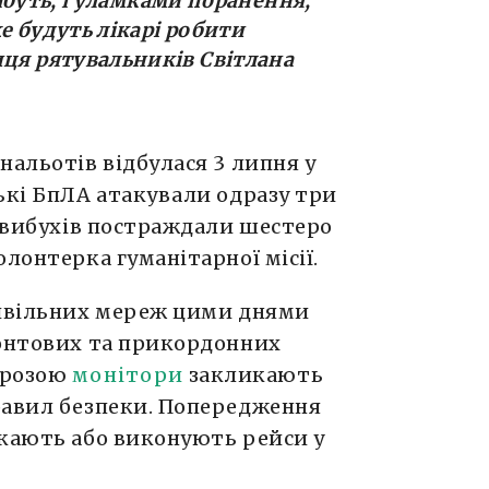
 мабуть, і уламками поранення,
е будуть лікарі робити
иця рятувальників Світлана
нальотів відбулася 3 липня у
ькі БпЛА атакували одразу три
к вибухів постраждали шестеро
лонтерка гуманітарної місії.
цивільних мереж цими днями
ронтових та прикордонних
агрозою
монітори
закликають
равил безпеки. Попередження
шкають або виконують рейси у