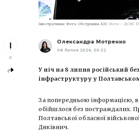
Ілюстративне Фото. Обстріляна АЗС
Фото – ДСНС П
Олександра Мотренко
08 Липня 2026, 00:22
0
У ніч на 8 липня російський б
інфраструктуру у Полтавськом
За попередньою інформацією, в
обійшлося без постраждалих. П
Полтавської обласної військової
Дяківнич.