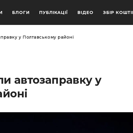
И
БЛОГИ
ПУБЛІКАЦІЇ
ВІДЕО
ЗБІР КОШТІ
аправку у Полтавському районі
ли автозаправку у
айоні