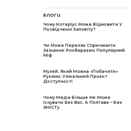
БЛОГИ
Чому Нотаріус Може Відмовити У
Посвідченні Заповіту?
Чи Може Переляк Спричинити
Заїкання: Розбираємо Популярний
Міф
Музей, Який Можна «побачити»
Руками: Унікальний Проєкт
Доступності
Чому Медіа Більше Не Може
Існувати Без Вас, А Полтава – Без
ЗМІСТу