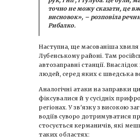
рук, і ніг, і тулуба. Це були,
точно не можу сказати, це вж
висновок», – розповіла речн
Рибалко.
Наступна, ще масованіша хвиля 
Лубенському районі. Там російс
автозаправні станції. Внаслідо
людей, серед яких є шведська во
Аналогічні атаки на заправки 
фіксувалися й у сусідніх приф
регіонах. У зв'язку з високою з
водіїв суворо дотримуватися п
стосується керманичів, які ме
таких областях: