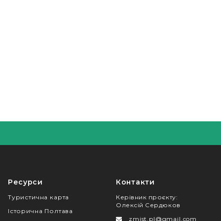
Ресурси
Контакти
Туристична карта
Керівник проєкту
:
Олексій Сердюков
Історична Полтава
zmist.pl@gmail.com