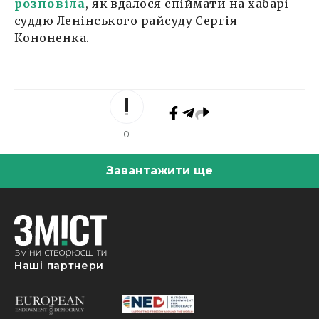
розповіла
, як вдалося спіймати на хабарі
суддю Ленінського райсуду Сергія
Кононенка.
0
Завантажити ще
Наші партнери