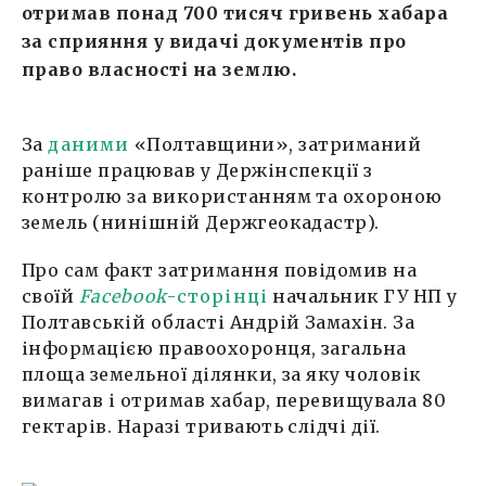
отримав понад 700 тисяч гривень хабара
за сприяння у видачі документів про
право власності на землю.
За
даними
«Полтавщини», затриманий
раніше працював у Держінспекції з
контролю за використанням та охороною
земель (нинішній Держгеокадастр).
Про сам факт затримання повідомив на
своїй
Facebook
-сторінці
начальник ГУ НП у
Полтавській області Андрій Замахін. За
інформацією правоохоронця, загальна
площа земельної ділянки, за яку чоловік
вимагав і отримав хабар, перевищувала 80
гектарів. Наразі тривають слідчі дії.