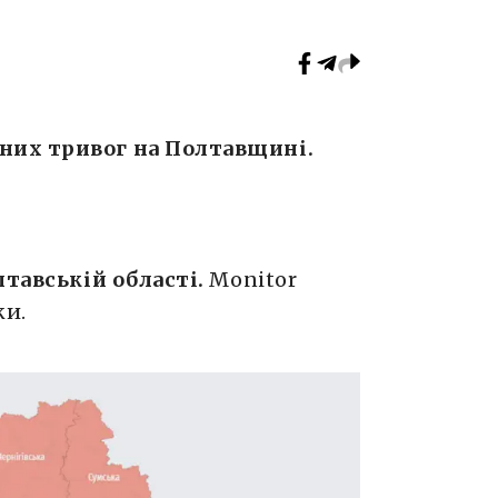
них тривог на Полтавщині.
лтавській області.
Monitor
ки.