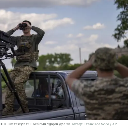
 ППО Вистежують Російські Ударні Дрони.
Автор: Francisco Seco / AP