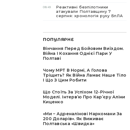
Реактивні безпілотники
08:49
атакували Полтавщину 7
серпня: хронологія руху БпЛА
ПОПУЛЯРНЕ
Вінчання Перед Бойовим Виїздом.
Війна І Кохання Однієї Пари У
Полтаві
Чому МРТ В Нормі, А Голова
Тріщить? Як Війна Ламає Наше Тіло
І Що З Цим Робити
Що Стоїть За Успіхом 12-Річної
Моделі. Інтервʼю Про Карʼєру Аліни
Киценко
«Ми – Адреналінові Наркомани За
200 Доларів». Як Виживає
Полтавська «швидка»