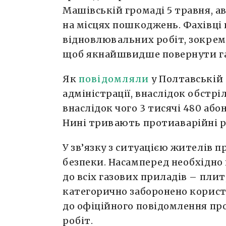
Машівській громаді 5 травня, 
на місцях пошкоджень. Фахівці
відновлювальних робіт, зокрема
щоб якнайшвидше повернути га
Як
повідомляли
у Полтавській 
адміністрації, внаслідок обстр
внаслідок чого 3 тисячі 480 або
Нині тривають протиаварійні р
У зв’язку з ситуацією жителів 
безпеки. Насамперед необхідно
до всіх газових приладів – плит
категорично заборонено корис
до офіційного повідомлення п
робіт.