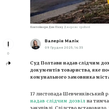
Контейнери Для Піску
Джерело: vpoltavi
Валерія Малік
09 Грудня 2025, 14:35
0
Суд Полтави надав слідчим доз
документів товариства, яке п
комунального замовника міста
17 листопада Шевченківський 
надав слідчим дозвіл
на тимча
закупівлі. Слідство встановило,