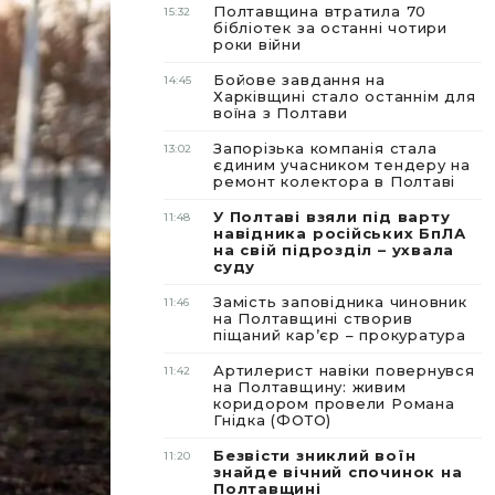
Полтавщина втратила 70
15:32
бібліотек за останні чотири
роки війни
Бойове завдання на
14:45
Харківщині стало останнім для
воїна з Полтави
Запорізька компанія стала
13:02
єдиним учасником тендеру на
ремонт колектора в Полтаві
У Полтаві взяли під варту
11:48
навідника російських БпЛА
на свій підрозділ – ухвала
суду
Замість заповідника чиновник
11:46
на Полтавщині створив
піщаний карʼєр – прокуратура
Артилерист навіки повернувся
11:42
на Полтавщину: живим
коридором провели Романа
Гнідка (ФОТО)
Безвісти зниклий воїн
11:20
знайде вічний спочинок на
Полтавщині