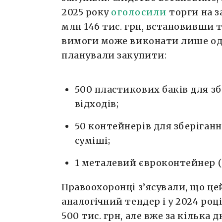
2025 року
оголосили
торги на з
млн 146 тис. грн, встановивши 
вимоги може виконати лише од
планували закупити:
500 пластикових баків для з
відходів;
50 контейнерів для зберіганн
суміші;
1 металевий євроконтейнер (1
Правоохоронці з’ясували, що це
аналогічний тендер і у 2024 роц
500 тис. грн, але вже за кілька