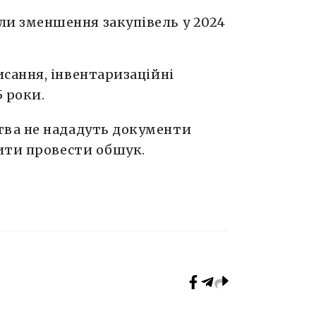
ли зменшення закупівель у 2024
исання, інвентаризаційні
5 роки.
ва не нададуть документи
ити провести обшук.