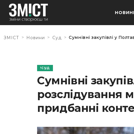
НОВИН
>
>
>
Сумнівні закупівлі у Полт
ЗМІСТ
Новини
Суд
СУД
Сумнівні закупів
розслідування 
придбанні конте