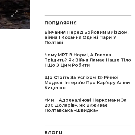
ПОПУЛЯРНЕ
Вінчання Перед Бойовим Виїздом.
Війна І Кохання Однієї Пари У
Полтаві
Чому МРТ В Нормі, А Голова
Тріщить? Як Війна Ламає Наше Тіло
І Що З Цим Робити
Що Стоїть За Успіхом 12-Річної
Моделі. Інтервʼю Про Карʼєру Аліни
Киценко
«Ми – Адреналінові Наркомани За
200 Доларів». Як Виживає
Полтавська «швидка»
БЛОГИ