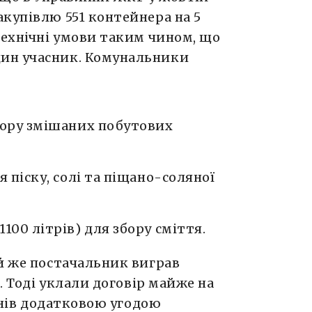
акупівлю 551 контейнера на 5
технічні умови таким чином, що
ин учасник. Комунальники
бору змішаних побутових
я піску, солі та піщано-соляної
100 літрів) для збору сміття.
й же постачальник виграв
і. Тоді уклали договір майже на
 днів додатковою угодою