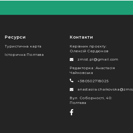
Ресурси
Контакти
Туристична карта
Керівник проєкту
:
Олексій Сердюков
Історична Полтава
zmist.pl@gmail.com
Редакторка
:
Анастасія
Чайковська
+380502718025
anastasiia.chaikovska@zmis
Вул. Соборності, 40
:
Полтава