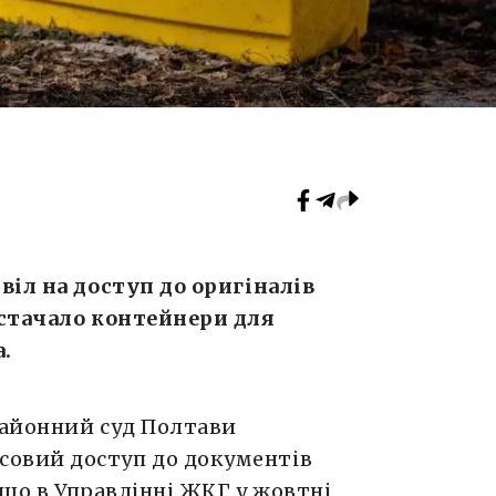
віл на доступ до оригіналів
остачало контейнери для
.
районний суд Полтави
совий доступ до документів
 що в Управлінні ЖКГ у жовтні