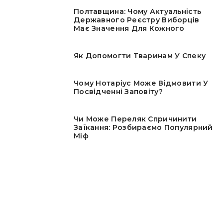
Полтавщина: Чому Актуальність
Державного Реєстру Виборців
Має Значення Для Кожного
Як Допомогти Тваринам У Спеку
Чому Нотаріус Може Відмовити У
Посвідченні Заповіту?
Чи Може Переляк Спричинити
Заїкання: Розбираємо Популярний
Міф