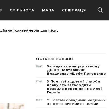
В
СПІЛЬНОТА
МАПА
СПІВПРАЦЯ
идбанні контейнерів для піску
ОСТАННІ НОВИНИ
Загинув командир взводу
18:45
ДШВ з Полтавщини
Владислав «Шеф» Погорєлко
У Полтаві з другої спроби
17:46
планують затвердити
правила поведінки на Алеї
Героїв
У Полтаві обладнали медичний
16:20
центр сонячними панелями