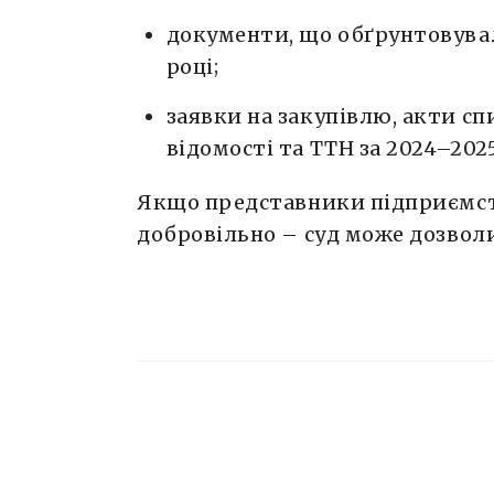
документи, що обґрунтовува
році;
заявки на закупівлю, акти сп
відомості та ТТН за 2024–202
Якщо представники підприємст
добровільно – суд може дозвол