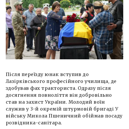
Після переїзду юнак вступив до
Лазірківського професійного училища, де
здобував фах тракториста. Одразу після
досягнення повноліття він добровільно
став на захист України. Молодий воїн
служив у 3-й окремій штурмовій бригаді У
війську Микола Пшеничний обіймав посаду
розвідника-санітара.