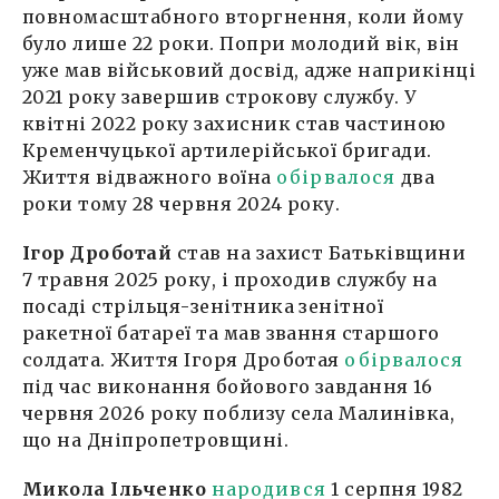
повномасштабного вторгнення, коли йому
було лише 22 роки. Попри молодий вік, він
уже мав військовий досвід, адже наприкінці
2021 року завершив строкову службу. У
квітні 2022 року захисник став частиною
Кременчуцької артилерійської бригади.
Життя відважного воїна
обірвалося
два
роки тому 28 червня 2024 року.
Ігор Дроботай
став на захист Батьківщини
7 травня 2025 року, і проходив службу на
посаді стрільця-зенітника зенітної
ракетної батареї та мав звання старшого
солдата. Життя Ігоря Дроботая
обірвалося
під час виконання бойового завдання 16
червня 2026 року поблизу села Малинівка,
що на Дніпропетровщині.
Микола Ільченко
народився
1 серпня 1982