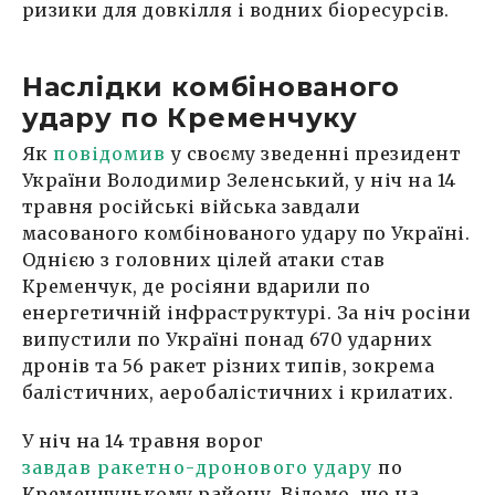
ризики для довкілля і водних біоресурсів.
Наслідки комбінованого
удару по Кременчуку
Як
повідомив
у своєму зведенні президент
України Володимир Зеленський, у ніч на 14
травня російські війська завдали
масованого комбінованого удару по Україні.
Однією з головних цілей атаки став
Кременчук, де росіяни вдарили по
енергетичній інфраструктурі. За ніч росіни
випустили по Україні понад 670 ударних
дронів та 56 ракет різних типів, зокрема
балістичних, аеробалістичних і крилатих.
У ніч на 14 травня ворог
завдав ракетно-дронового удару
по
Кременчуцькому району. Відомо, що на