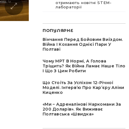
отримають новітні STEM-
лабораторії
ПОПУЛЯРНЕ
Вінчання Перед Бойовим Виїздом.
Війна І Кохання Однієї Пари У
Полтаві
Чому МРТ В Нормі, А Голова
Тріщить? Як Війна Ламає Наше Тіло
І Що З Цим Робити
Що Стоїть За Успіхом 12-Річної
Моделі. Інтервʼю Про Карʼєру Аліни
Киценко
«Ми – Адреналінові Наркомани За
200 Доларів». Як Виживає
Полтавська «швидка»