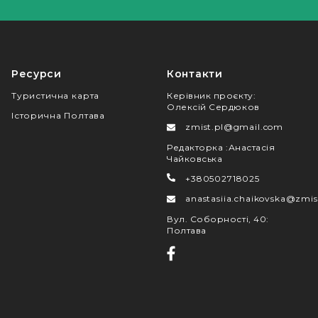
Ресурси
Контакти
Туристична карта
Керівник проєкту
:
Олексій Сердюков
Історична Полтава
zmist.pl@gmail.com
Редакторка
:
Анастасія
Чайковська
+380502718025
anastasiia.chaikovska@zmis
Вул. Соборності, 40
:
Полтава