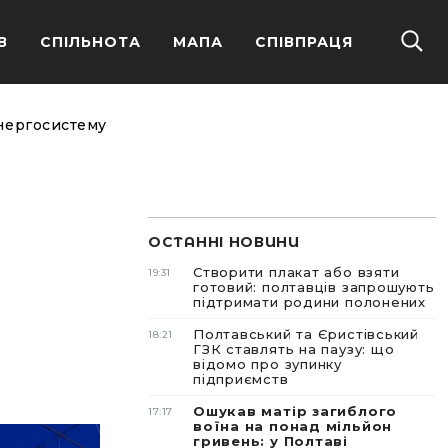
В
СПІЛЬНОТА
МАПА
СПІВПРАЦЯ
енергосистему
ОСТАННІ НОВИНИ
Створити плакат або взяти
19:31
готовий: полтавців запрошують
підтримати родини полонених
Полтавський та Єристівський
18:21
ГЗК ставлять на паузу: що
відомо про зупинку
підприємств
Ошукав матір загиблого
17:17
воїна на понад мільйон
гривень: у Полтаві