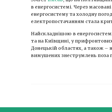
в енергосистемі. Через масовані
енергосистему та холодну погод
електропостачанням стала кр
Найскладнішою в енергосистемі
та на Київщині, у прифронтових
Донецькій областях, а також – 
вимушених знеструмлень поза г