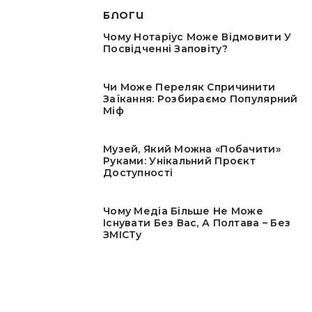
БЛОГИ
Чому Нотаріус Може Відмовити У
Посвідченні Заповіту?
Чи Може Переляк Спричинити
Заїкання: Розбираємо Популярний
Міф
Музей, Який Можна «побачити»
Руками: Унікальний Проєкт
Доступності
Чому Медіа Більше Не Може
Існувати Без Вас, А Полтава – Без
ЗМІСТу