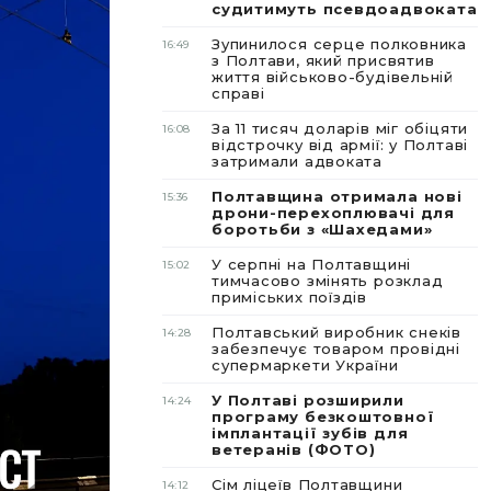
судитимуть псевдоадвоката
Зупинилося серце полковника
16:49
з Полтави, який присвятив
життя військово-будівельній
справі
За 11 тисяч доларів міг обіцяти
16:08
відстрочку від армії: у Полтаві
затримали адвоката
Полтавщина отримала нові
15:36
дрони-перехоплювачі для
боротьби з «Шахедами»
У серпні на Полтавщині
15:02
тимчасово змінять розклад
приміських поїздів
Полтавський виробник снеків
14:28
забезпечує товаром провідні
супермаркети України
У Полтаві розширили
14:24
програму безкоштовної
імплантації зубів для
ветеранів (ФОТО)
Сім ліцеїв Полтавщини
14:12