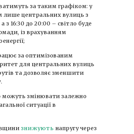
ватимуть за таким графіком: у
м лише центральних вулиць з
, а з 16:30 до 20:00 – світло буде
ромади, із врахуванням
енергії;
працює за оптимізованим
оритет для центральних вулиць
рутів та дозволяє зменшити
у.
го можуть змінювати залежно
гальної ситуації в
тавщини
знижують
напругу через