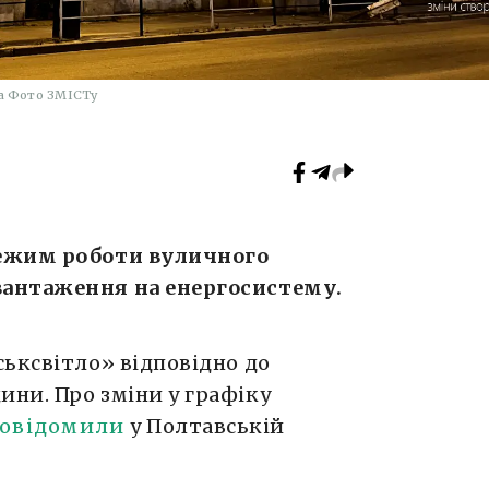
на Фото ЗМІСТу
режим роботи вуличного
вантаження на енергосистему.
ьксвітло» відповідно до
ни. Про зміни у графіку
овідомили
у Полтавській