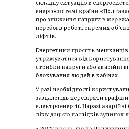
складну ситуацію в енергосисте
енергосистемі країни «Полтава
про зниження напруги в мережах
перебої в роботі окремих об’єк
ліфтів.
Енергетики просять мешканців
утримуватися від користування
стрибки напруги або аварійні в
блокування людей в кабінах.
У разі необхідності користува
заздалегідь перевіряти графік
електроенергії. Наразі аварійн
ліквідацією наслідків зупинок 
ЗМІСТ
писав
, що на Полтавщині