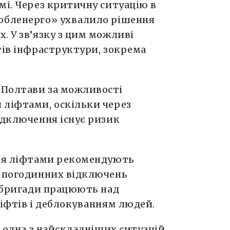
мі. Через критичну ситуацію в
обленерго» ухвалило рішення
. У зв’язку з цим можливі
тів інфраструктури, зокрема
 Полтави за можливості
 ліфтами, оскільки через
ідключення існує ризик
ння ліфтами рекомендують
и погодинних відключень
і бригади працюють над
ліфтів і деблокуванням людей.
 одна з найскладніших ситуацій