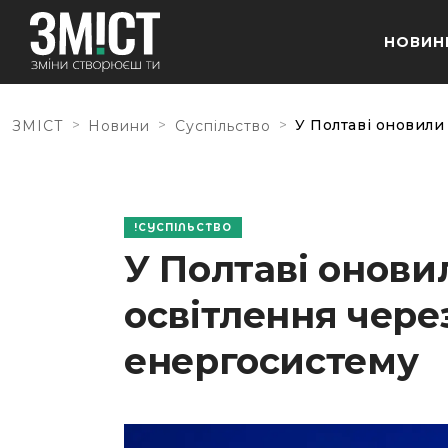
НОВИН
>
>
>
У Полтаві оновили
ЗМІСТ
Новини
Суспільство
СУСПІЛЬСТВО
У Полтаві онови
освітлення чере
енергосистему