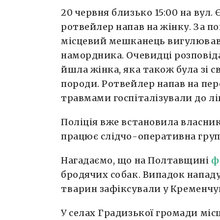
20 червня близько 15:00 на вул.
ротвейлер напав на жінку. За п
місцевий мешканець вигулював п
намордника. Очевидці розповіда
йшла жінка, яка також була зі с
породи. Ротвейлер напав на пере
травмами госпіталізували до лі
Поліція вже встановила власника
працює слідчо-оперативна група,
Нагадаємо, що на Полтавщині
ф
бродячих собак. Випадок нападу 
тварин зафіксували у Кременчу
У селах Градизької громади міс