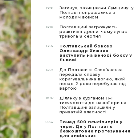
Загинув, захищаючи Сумщину: у
14:38
Полтаві попрощалися з
молодим воїном
Полтавщині загрожують
14:10
реактивні дрони: чому лунає
тривога 8 серпня
Полтавський боксер
13:56
Олександр Хижняк
виступить на вечорі боксу у
Львові
До Полтави зі Словʼянська
13:07
передали справу
коригувальника вогню, який
понад 2 роки перебуває під
вартою
Ділянку з курганом II–I
10:07
тисячоліття до нашої ери на
Полтавщині залишили у
приватній власності
Понад 500 пенсіонерів у
09:37
черзі. Де у Полтаві є
безкоштовне протезування
для цивільних