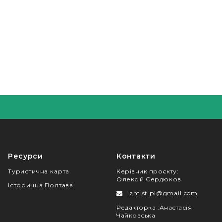
Ресурси
Контакти
Туристична карта
Керівник проєкту
:
Олексій Сердюков
Історична Полтава
zmist.pl@gmail.com
Редакторка
:
Анастасія
Чайковська