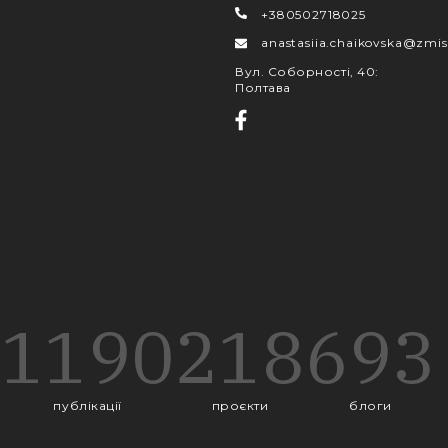
+380502718025
anastasiia.chaikovska@zmis
Вул. Соборності, 40
:
Полтава
1190
218
693
публікації
проєкти
блоги