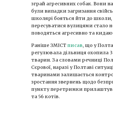
зграй агресивних собак. Вони на
були випадки загризання свійсь
школярі бояться йти до школи, 
пересуватися вулицями стало н
поводяться агресивно та кидаю
Раніше ЗМІСТ
писав
, що у Полт
регулювала дільниця охопила 3
тварин. За словами речниці По
Сєрової, наразі у Полтаві ситуа
тваринами залишається контро
зростання звернень щодо безпри
пункту перетримки прилаштувал
та 56 котів.