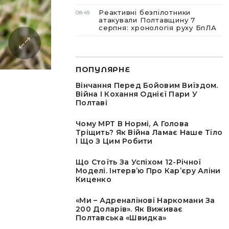
Реактивні безпілотники
08:49
атакували Полтавщину 7
серпня: хронологія руху БпЛА
ПОПУЛЯРНЕ
Вінчання Перед Бойовим Виїздом.
Війна І Кохання Однієї Пари У
Полтаві
Чому МРТ В Нормі, А Голова
Тріщить? Як Війна Ламає Наше Тіло
І Що З Цим Робити
Що Стоїть За Успіхом 12-Річної
Моделі. Інтервʼю Про Карʼєру Аліни
Киценко
«Ми – Адреналінові Наркомани За
200 Доларів». Як Виживає
Полтавська «швидка»