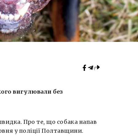
кого вигулювали без
видка. Про те, що собака напав
рвня у поліції Полтавщини.