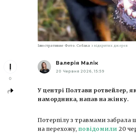
Ілюстративне Фото. Собака
з відкритих джерел
Валерія Малік
20 Червня 2026, 15:59
0
У центрі Полтави ротвейлер, я
намордника, напав на жінку.
Потерпілу з травмами забрала ш
на перехожу,
повідомили
20 че