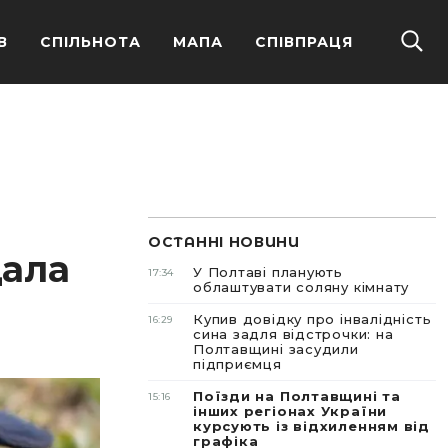
В
СПІЛЬНОТА
МАПА
СПІВПРАЦЯ
ОСТАННІ НОВИНИ
дала
У Полтаві планують
17:34
облаштувати соляну кімнату
Купив довідку про інвалідність
16:29
сина задля відстрочки: на
Полтавщині засудили
підприємця
Поїзди на Полтавщині та
15:16
інших регіонах України
курсують із відхиленням від
графіка