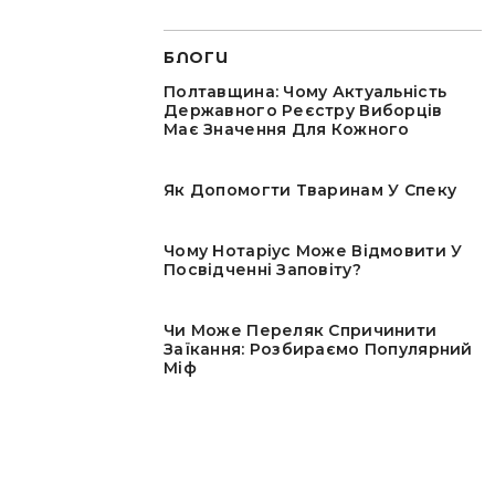
БЛОГИ
Полтавщина: Чому Актуальність
Державного Реєстру Виборців
Має Значення Для Кожного
Як Допомогти Тваринам У Спеку
Чому Нотаріус Може Відмовити У
Посвідченні Заповіту?
Чи Може Переляк Спричинити
Заїкання: Розбираємо Популярний
Міф