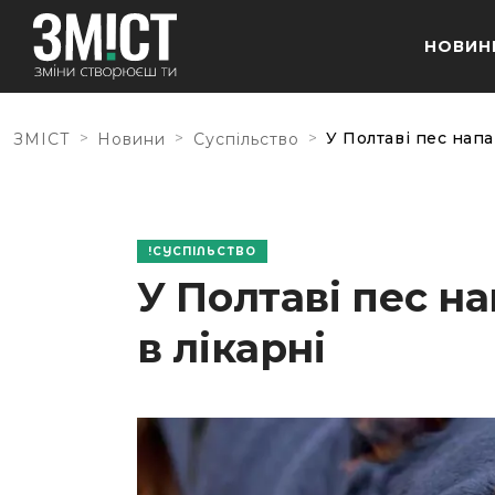
НОВИН
>
>
>
У Полтаві пес напа
ЗМІСТ
Новини
Суспільство
СУСПІЛЬСТВО
У Полтаві пес н
в лікарні