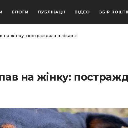
И
БЛОГИ
ПУБЛІКАЦІЇ
ВІДЕО
ЗБІР КОШТІ
в на жінку: постраждала в лікарні
апав на жінку: постраж