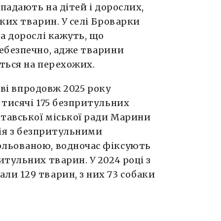
падають на дітей і дорослих,
ких тварин. У селі Броварки
а дорослі кажуть, що
ебезпечно, адже тварини
ться на перехожих.
аві впродовж 2025 року
 тисячі 175 безпритульних
лтавської міської ради Марини
ція з безпритульними
льованою, водночас фіксують
тульних тварин. У 2024 році з
и 129 тварин, з них 73 собаки