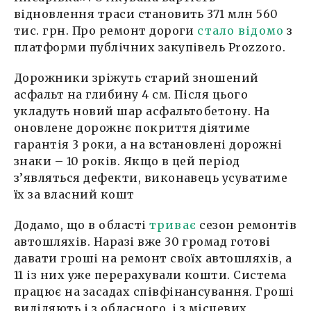
відновлення траси становить 371 млн 560
тис. грн. Про ремонт дороги
стало відомо
з
платформи публічних закупівель Prozzoro.
Дорожники зріжуть старий зношений
асфальт на глибину 4 см. Після цього
укладуть новий шар асфальтобетону. На
оновлене дорожнє покриття діятиме
гарантія 3 роки, а на встановлені дорожні
знаки – 10 років. Якщо в цей період
з’являться дефекти, виконавець усуватиме
їх за власний кошт
Додамо, що в області
триває
сезон ремонтів
автошляхів. Наразі вже 30 громад готові
давати гроші на ремонт своїх автошляхів, а
11 із них уже перерахували кошти. Система
працює на засадах співфінансування. Гроші
виділяють і з обласного, і з місцевих