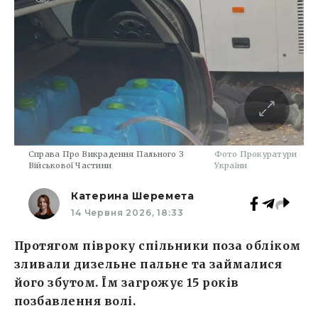
Справа Про Викрадення Пального З
Фото Прокуратури
Військової Частини
України
Катерина Шеремета
14 Червня 2026, 18:33
Протягом півроку спільники поза обліком
зливали дизельне пальне та займалися
його збутом. Їм загрожує 15 років
позбавлення волі.