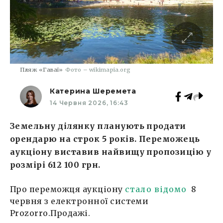
Пляж «Гаваї»
Фото – wikimapia.org
Катерина Шеремета
14 Червня 2026, 16:43
Земельну ділянку планують продати
орендарю на строк 5 років. Переможець
аукціону виставив найвищу пропозицію у
розмірі 612 100 грн.
Про переможця аукціону
стало відомо
8
червня з електронної системи
Prozorro.Продажі.