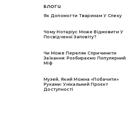
БЛОГИ
Як Допомогти Тваринам У Спеку
Чому Нотаріус Може Відмовити У
Посвідченні Заповіту?
Чи Може Переляк Спричинити
Заїкання: Розбираємо Популярний
Міф
Музей, Який Можна «побачити»
Руками: Унікальний Проєкт
Доступності