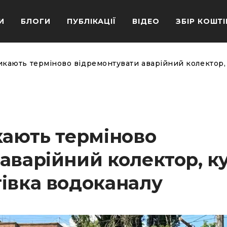
И
БЛОГИ
ПУБЛІКАЦІЇ
ВІДЕО
ЗБІР КОШТІ
ликають терміново відремонтувати аварійний колектор,
кають терміново
аварійний колектор, к
івка водоканалу