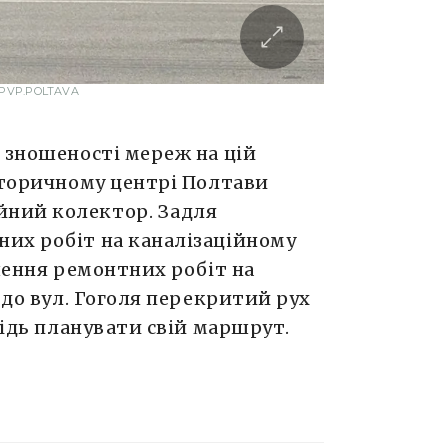
– PVP.POLTAVA
 зношеності мереж на цій
сторичному центрі Полтави
йний колектор. Задля
их робіт на каналізаційному
ршення ремонтних робіт на
 до вул. Гоголя перекритий рух
гідь планувати свій маршрут.