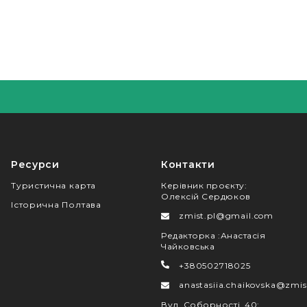
Ресурси
Контакти
Туристична карта
Керівник проєкту
:
Олексій Сердюков
Історична Полтава
zmist.pl@gmail.com
Редакторка
:
Анастасія
Чайковська
+380502718025
anastasiia.chaikovska@zmis
Вул. Соборності, 40
: