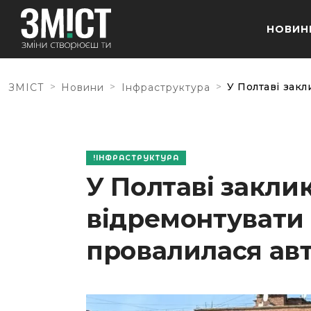
НОВИН
>
>
>
У Полтаві зак
ЗМІСТ
Новини
Інфраструктура
ІНФРАСТРУКТУРА
У Полтаві закли
відремонтувати 
провалилася авт