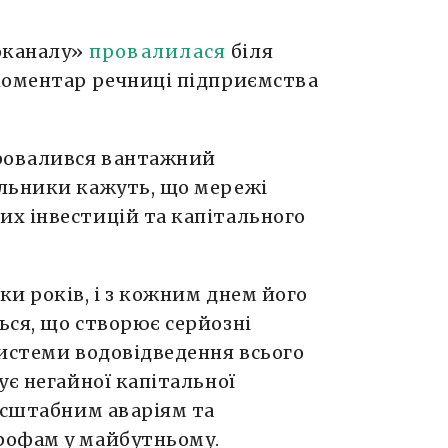
оканалу»
провалилася
біля
коментар речниці підприємства
провалився вантажний
льники кажуть, що мережі
х інвестицій та капітального
и років, і з кожним днем його
ься, що створює серйозні
системи водовідведення всього
ує негайної капітальної
асштабним аваріям та
рофам у майбутньому.