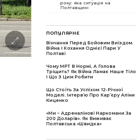
року: яка ситуація на
Полтавщині
ПОПУЛЯРНЕ
Вінчання Перед Бойовим Виїздом.
Війна І Кохання Однієї Пари У
Полтаві
Чому МРТ В Нормі, А Голова
Тріщить? Як Війна Ламає Наше Тіло
І Що З Цим Робити
Що Стоїть За Успіхом 12-Річної
Моделі. Інтервʼю Про Карʼєру Аліни
Киценко
«Ми – Адреналінові Наркомани За
200 Доларів». Як Виживає
Полтавська «швидка»