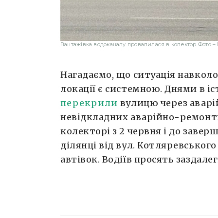
Вантажівка водоканалу провалилася в колектор Фото 
Нагадаємо, що ситуація навколо
локації є системною. Днями в і
перекрили
вулицю через аварі
невідкладних аварійно-ремонтн
колекторі з 2 червня і до заве
ділянці від вул. Котляревського
автівок. Водіїв просять заздале