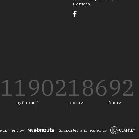
Полтава
1190
218
692
публікації
проєкти
блоги
velopment by
Supported and hosted by