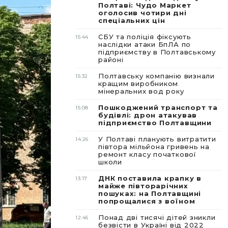
Полтаві: Чудо Маркет
оголосив чотири дні
спеціальних цін
СБУ та поліція фіксують
15:44
наслідки атаки БпЛА по
підприємству в Полтавському
районі
Полтавську компанію визнали
15:32
кращим виробником
мінеральних вод року
Пошкоджений транспорт та
15:08
будівлі: дрон атакував
підприємство Полтавщини
У Полтаві планують витратити
14:26
півтора мільйона гривень на
ремонт класу початкової
школи
ДНК поставила крапку в
13:17
майже півторарічних
пошуках: на Полтавщині
попрощалися з воїном
Понад дві тисячі дітей зникли
12:46
безвісти в Україні від 2022