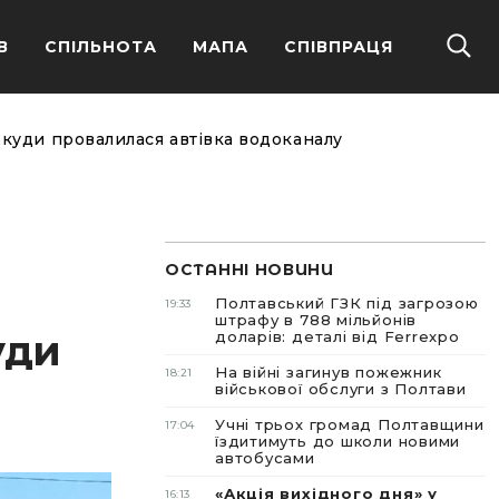
В
СПІЛЬНОТА
МАПА
СПІВПРАЦЯ
 куди провалилася автівка водоканалу
ОСТАННІ НОВИНИ
Полтавський ГЗК під загрозою
19:33
штрафу в 788 мільйонів
уди
доларів: деталі від Ferrexpo
На війні загинув пожежник
18:21
військової обслуги з Полтави
Учні трьох громад Полтавщини
17:04
їздитимуть до школи новими
автобусами
«Акція вихідного дня» у
16:13