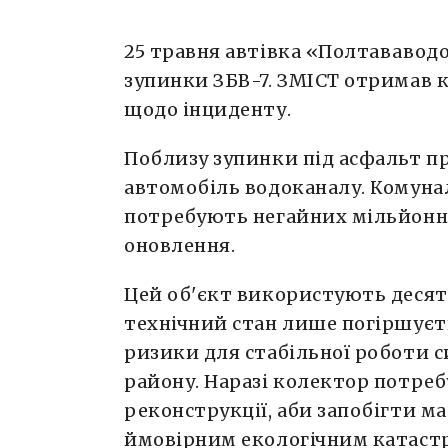
25 травня автівка «Полтававод
зупинки ЗБВ-7. ЗМІСТ отримав 
щодо інциденту.
Поблизу зупинки під асфальт 
автомобіль водоканалу. Комуна
потребують негайних мільйонни
оновлення.
Цей об'єкт використують десятк
технічний стан лише погіршуєт
ризики для стабільної роботи 
району. Наразі колектор потреб
реконструкції, аби запобігти м
ймовірним екологічним катаст