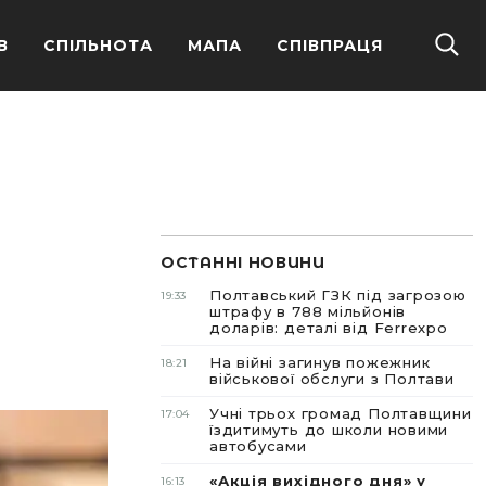
В
СПІЛЬНОТА
МАПА
СПІВПРАЦЯ
ОСТАННІ НОВИНИ
и
Полтавський ГЗК під загрозою
19:33
штрафу в 788 мільйонів
доларів: деталі від Ferrexpo
На війні загинув пожежник
18:21
військової обслуги з Полтави
Учні трьох громад Полтавщини
17:04
їздитимуть до школи новими
автобусами
«Акція вихідного дня» у
16:13