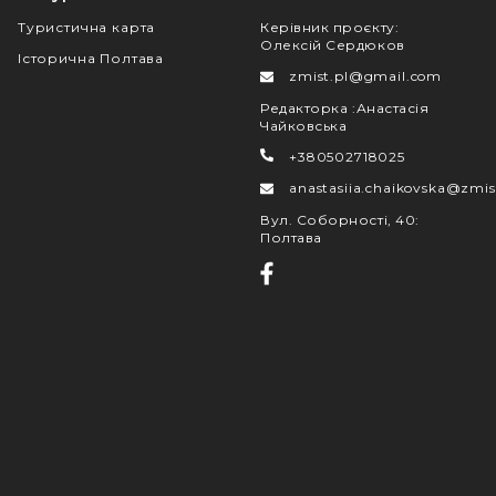
Туристична карта
Керівник проєкту
:
Олексій Сердюков
Історична Полтава
zmist.pl@gmail.com
Редакторка
:
Анастасія
Чайковська
+380502718025
anastasiia.chaikovska@zmis
Вул. Соборності, 40
:
Полтава