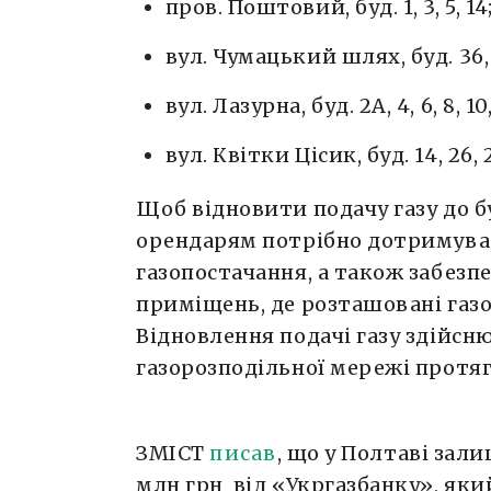
пров. Поштовий, буд. 1, 3, 5, 14
вул. Чумацький шлях, буд. 36, 
вул. Лазурна, буд. 2А, 4, 6, 8, 10, 
вул. Квітки Цісик, буд. 14, 26, 
Щоб відновити подачу газу до б
орендарям потрібно дотримува
газопостачання, а також забезп
приміщень, де розташовані газо
Відновлення подачі газу здійс
газорозподільної мережі протяг
ЗМІСТ
писав
, що у Полтаві зал
млн грн від «Укргазбанку», який