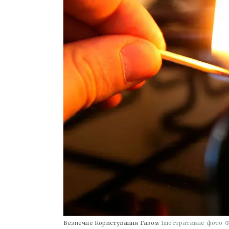
Безпечне Користування Газом
Ілюстративне фото Ф