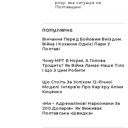
року: яка ситуація на
Полтавщині
ПОПУЛЯРНЕ
Вінчання Перед Бойовим Виїздом.
Війна І Кохання Однієї Пари У
Полтаві
Чому МРТ В Нормі, А Голова
Тріщить? Як Війна Ламає Наше Тіло
І Що З Цим Робити
Що Стоїть За Успіхом 12-Річної
Моделі. Інтервʼю Про Карʼєру Аліни
Киценко
«Ми – Адреналінові Наркомани За
200 Доларів». Як Виживає
Полтавська «швидка»