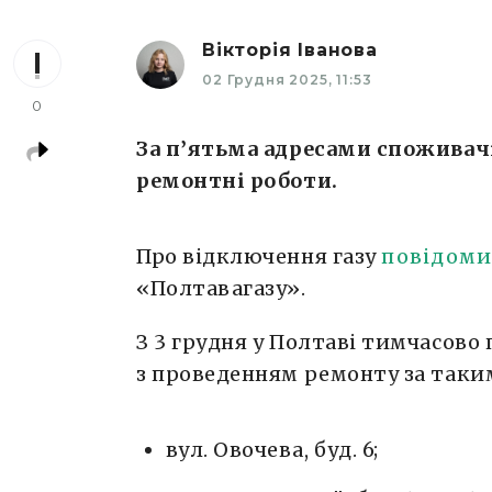
Вікторія Іванова
02 Грудня 2025, 11:53
0
За п’ятьма адресами споживачі
ремонтні роботи.
Про відключення газу
повідом
«Полтавагазу».
З 3 грудня у Полтаві тимчасово 
з проведенням ремонту за таки
вул. Овочева, буд. 6;