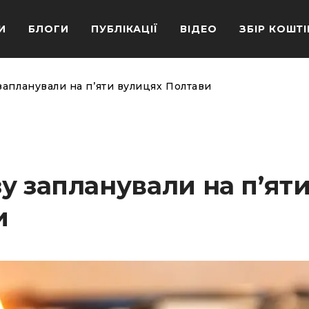
И
БЛОГИ
ПУБЛІКАЦІЇ
ВІДЕО
ЗБІР КОШТІ
запланували на п’яти вулицях Полтави
у запланували на п’ят
и