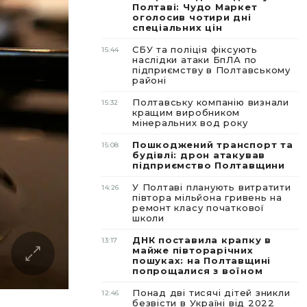
Полтаві: Чудо Маркет
оголосив чотири дні
спеціальних цін
СБУ та поліція фіксують
15:44
наслідки атаки БпЛА по
підприємству в Полтавському
районі
Полтавську компанію визнали
15:32
кращим виробником
мінеральних вод року
Пошкоджений транспорт та
15:08
будівлі: дрон атакував
підприємство Полтавщини
У Полтаві планують витратити
14:26
півтора мільйона гривень на
ремонт класу початкової
школи
ДНК поставила крапку в
13:17
майже півторарічних
пошуках: на Полтавщині
попрощалися з воїном
Понад дві тисячі дітей зникли
12:46
безвісти в Україні від 2022