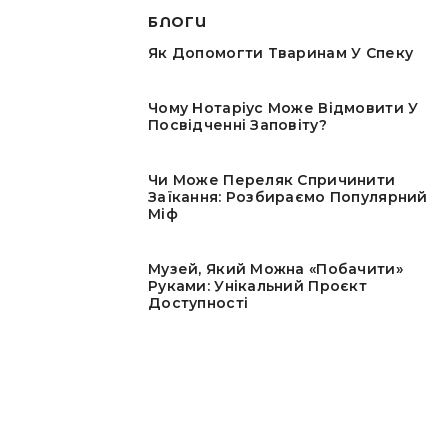
БЛОГИ
Як Допомогти Тваринам У Спеку
Чому Нотаріус Може Відмовити У
Посвідченні Заповіту?
Чи Може Переляк Спричинити
Заїкання: Розбираємо Популярний
Міф
Музей, Який Можна «побачити»
Руками: Унікальний Проєкт
Доступності