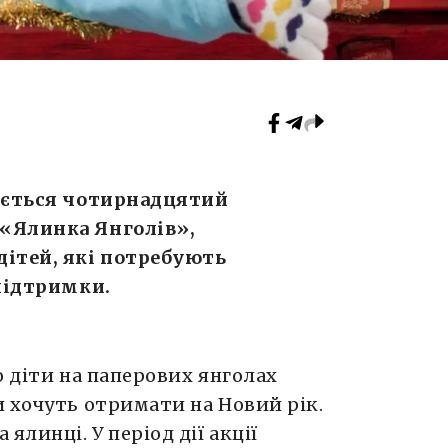
нається чотирнадцятий
«Ялинка Янголів»,
дітей, які потребують
 підтримки.
о діти на паперових янголах
 хочуть отримати на Новий рік.
ялинці. У період дії акції