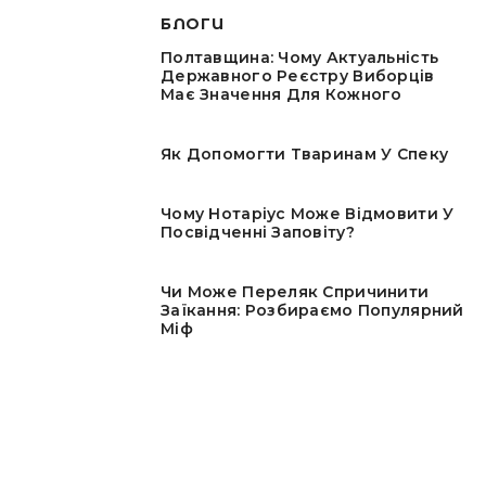
БЛОГИ
Полтавщина: Чому Актуальність
Державного Реєстру Виборців
Має Значення Для Кожного
Як Допомогти Тваринам У Спеку
Чому Нотаріус Може Відмовити У
Посвідченні Заповіту?
Чи Може Переляк Спричинити
Заїкання: Розбираємо Популярний
Міф