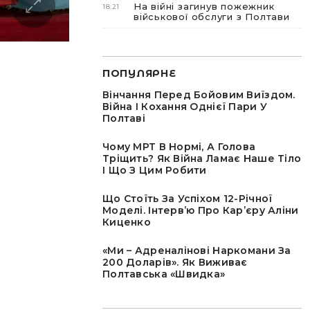
На війні загинув пожежник
18:21
військової обслуги з Полтави
ПОПУЛЯРНЕ
Вінчання Перед Бойовим Виїздом.
Війна І Кохання Однієї Пари У
Полтаві
Чому МРТ В Нормі, А Голова
Тріщить? Як Війна Ламає Наше Тіло
І Що З Цим Робити
Що Стоїть За Успіхом 12-Річної
Моделі. Інтервʼю Про Карʼєру Аліни
Киценко
«Ми – Адреналінові Наркомани За
200 Доларів». Як Виживає
Полтавська «швидка»