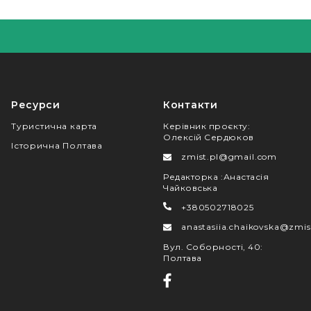
Ресурси
Контакти
Туристична карта
Керівник проєкту
:
Олексій Сердюков
Історична Полтава
zmist.pl@gmail.com
Редакторка
:
Анастасія
Чайковська
+380502718025
anastasiia.chaikovska@zmis
Вул. Соборності, 40
:
Полтава