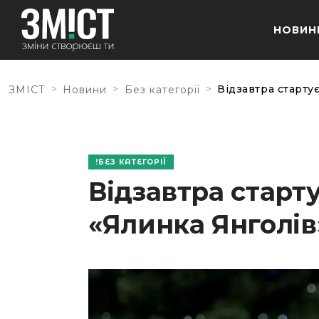
НОВИН
>
>
>
Відзавтра старту
ЗМІСТ
Новини
Без категорії
БЕЗ КАТЕГОРІЇ
Відзавтра старт
«Ялинка Янголів