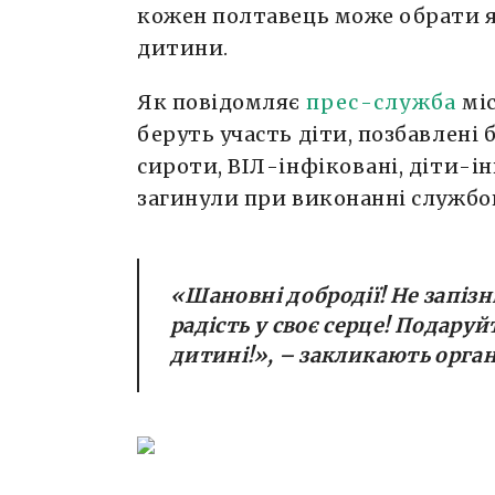
кожен полтавець може обрати я
дитини.
Як повідомляє
прес-служба
міс
беруть участь діти, позбавлені 
сироти, ВІЛ-інфіковані, діти-ін
загинули при виконанні службов
«
Шановні добродії! Не запізн
радість у своє серце! Подару
дитині!
»,
– закликають орган