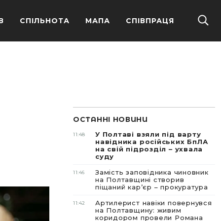
В
СПІЛЬНОТА
МАПА
СПІВПРАЦЯ
ОСТАННІ НОВИНИ
У Полтаві взяли під варту
11:48
навідника російських БпЛА
на свій підрозділ – ухвала
суду
Замість заповідника чиновник
11:46
на Полтавщині створив
піщаний карʼєр – прокуратура
Артилерист навіки повернувся
11:42
на Полтавщину: живим
коридором провели Романа