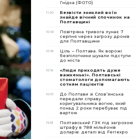
Гнідка (ФОТО)
Безвісти зниклий воїн
11:20
знайде вічний спочинок на
Полтавщині
Повітряна тривога лунає 7
10:43
серпня через загрозу дронів
для Полтавщини
Ціль – Полтава. Як ворожі
10:18
безпілотники шукали підступи
до міста
«Люди приходять дуже
10:16
важкенькі». Полтавські
стоматологи допомагають
сотням пацієнтів
До Полтави зі Словʼянська
10:01
передали справу
коригувальника вогню, який
понад 2 роки перебуває під
вартою
Полтавський ГЗК під загрозою
19:33
штрафу в 788 мільйонів
доларів: деталі від Ferrexpo