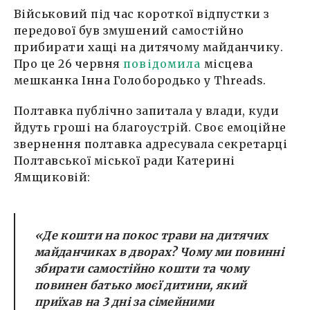
Військовий під час короткої відпустки з
передової був змушений самостійно
прибирати хащі на дитячому майданчику.
Про це 26 червня
повідомила
місцева
мешканка Інна Голобородько у Threads.
Полтавка публічно запитала у влади, куди
йдуть гроші на благоустрій. Своє емоційне
звернення полтавка адресувала секретарці
Полтавської міської ради Катерині
Ямщиковій:
«Де кошти на покос трави на дитячих
майданчиках в дворах? Чому ми повинні
збирати самостійно кошти та чому
повинен батько моєї дитини, який
приїхав на 3 дні за сімейними