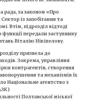
а рада, за законом «Про
 Сектор із запобігання та
і. Втім, підрозділ відтоді
о функції передали заступнику
тань Віталію Нікіпелову.
розділу призвела до
ходів. Зокрема, управління
рки контрагентів, створення
авопорушення та механізмів їх
ло Національне агентство з
АЗК)
яльності Полтавської міської