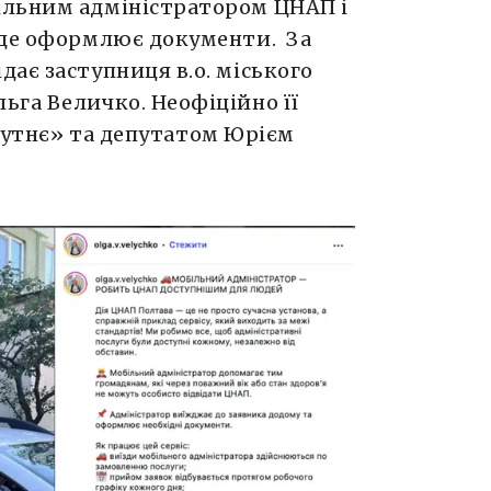
ільним адміністратором ЦНАП і
 де оформлює документи. За
ає заступниця в.о. міського
ьга Величко. Неофіційно її
бутнє» та депутатом Юрієм