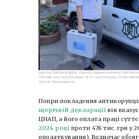
Адміністратор відділу «Центр надання адміністративни
Полтавської міської ради та по сумісництву Уповноваже
Сергій Заливадний
Попри покладення антикорупці
щорічній декларації
він вказу
ЦНАП, а його оплата праці суттєв
2024 році
проти 478 тис. грн у 2
оподаткування). Водночас обся