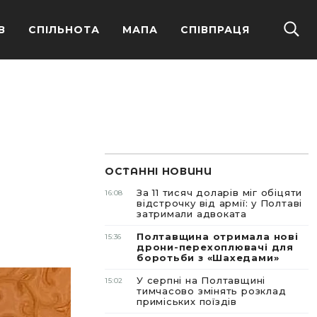
В
СПІЛЬНОТА
МАПА
СПІВПРАЦЯ
ОСТАННІ НОВИНИ
За 11 тисяч доларів міг обіцяти
16:08
відстрочку від армії: у Полтаві
затримали адвоката
Полтавщина отримала нові
15:36
дрони-перехоплювачі для
боротьби з «Шахедами»
У серпні на Полтавщині
15:02
тимчасово змінять розклад
приміських поїздів