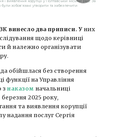
я і виявлення корупції у Полтавській міській раді. За
и були зобовʼязані утворити та забезпечити
ЗК винесло два приписи. У
них
зслідування щодо керівниці
ти й належно організувати
ру.
ада обійшлася без створення
ці функції на Управління
о з
наказом
начальниці
 березня 2025 року,
гання та виявлення корупції
лу надання послуг Сергія