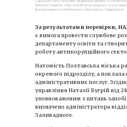
Скриншот Акту планової перевірки роботи із запобіганн
Законом України «Про запобігання корупції» міські рад
функціонування незалежних структурних підрозділів
За результатами перевірки, НА
є вимога провести службове ро
департаменту освіти та створи
роботу антикорупційного секто
Натомість Полтавська міська р
окремого підрозділу, а поклала 
адміністративних послуг. Згідн
управління Наталії Бугрій від 28
уповноваженим з питань запобі
визначено адміністратора відді
Заливадного.