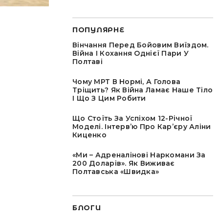
ПОПУЛЯРНЕ
Вінчання Перед Бойовим Виїздом.
Війна І Кохання Однієї Пари У
Полтаві
Чому МРТ В Нормі, А Голова
Тріщить? Як Війна Ламає Наше Тіло
І Що З Цим Робити
Що Стоїть За Успіхом 12-Річної
Моделі. Інтервʼю Про Карʼєру Аліни
Киценко
«Ми – Адреналінові Наркомани За
200 Доларів». Як Виживає
Полтавська «швидка»
БЛОГИ