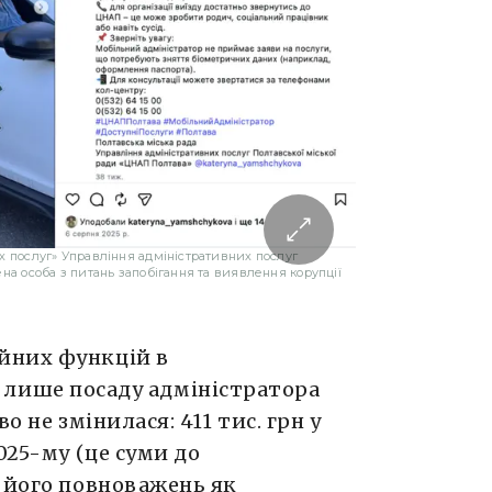
х послуг» Управління адміністративних послуг
на особа з питань запобігання та виявлення корупції
йних функцій в
є лише посаду адміністратора
о не змінилася: 411 тис. грн у
025-му (це суми до
г його повноважень як