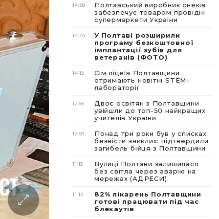
Полтавський виробник снеків
14:28
забезпечує товаром провідні
супермаркети України
У Полтаві розширили
14:24
програму безкоштовної
імплантації зубів для
ветеранів (ФОТО)
Сім ліцеїв Полтавщини
14:12
отримають новітні STEM-
лабораторії
Двоє освітян з Полтавщини
12:59
увійшли до топ-50 найкращих
учителів України
Понад три роки був у списках
12:53
безвісти зниклих: підтвердили
загибель бійця з Полтавщини
Вулиці Полтави залишилася
11:13
без світла через аварію на
мережах (АДРЕСИ)
82% лікарень Полтавщини
11:12
готові працювати під час
блекаутів