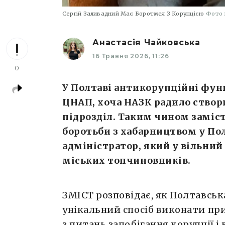
Сергій Заливадний Має Боротмся З Корупцією
Фото 
Анастасія Чайковська
16 Травня 2026, 11:26
0
У Полтаві антикорупційні функ
ЦНАП, хоча НАЗК радило ство
підрозділ. Таким чином заміс
боротьби з хабарництвом у Пол
адміністратор, який у вільний 
міських топчиновників.
ЗМІСТ розповідає, як Полтавськ
унікальний спосіб виконати пр
з питань запобігання корупції і