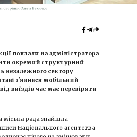
зі сторінки Ольги Величко
ції поклали на адміністратора
рити окремий структурний
ть незалежного сектору
таві зʼявився мобільний
від виїздів час має перевіряти
а міська рада знайшла
иписи Національного агентства
 водночас нічого не змінювати.