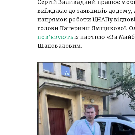
Сергій Заливадний працює моб
виїжджає до заявників додому,
напрямок роботи ЦНАПу відповід
голови Катерини Ямщикової. Ол
пов’язують
із партією «За Май
Шаповаловим.