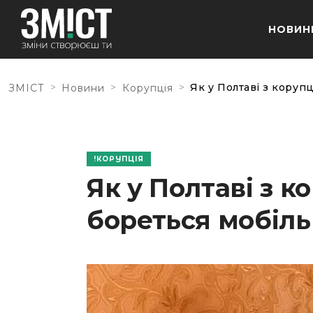
НОВИН
>
>
>
Як у Полтаві з коруп
ЗМІСТ
Новини
Корупція
КОРУПЦІЯ
Як у Полтаві з к
бореться мобіль