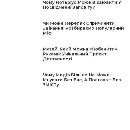
Чому Нотаріус Може Відмовити У
Посвідченні Заповіту?
Чи Може Переляк Спричинити
Заїкання: Розбираємо Популярний
Міф
Музей, Який Можна «побачити»
Руками: Унікальний Проєкт
Доступності
Чому Медіа Більше Не Може
Існувати Без Вас, А Полтава – Без
ЗМІСТу