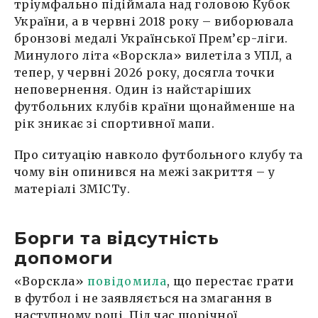
тріумфально підіймала над головою Кубок
України, а в червні 2018 року – виборювала
бронзові медалі Української Прем’єр-ліги.
Минулого літа «Ворскла» вилетіла з УПЛ, а
тепер, у червні 2026 року, досягла точки
неповернення. Один із найстаріших
футбольних клубів країни щонайменше на
рік зникає зі спортивної мапи.
Про ситуацію навколо футбольного клубу та
чому він опинився на межі закриття – у
матеріалі ЗМІСТу.
Борги та відсутність
допомоги
«Ворскла»
повідомила
, що перестає грати
в футбол і не заявляється на змагання в
наступному році. Під час щорічної