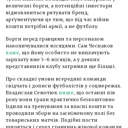
величезні борги, а потенційні інвестори
відмовляються рятувати бренд,
аргументуючи це тим, що під час війни
кошти потрібні армії, а не футболу.
Борги перед гравцями та персоналом
накопичувалися місяцями. Сам Чеснаков
каже
, що йому особисто не виплачують
зарплату вже 5–6 місяців, а у деяких
представників клубу затримки ще більші.
Про складні умови всередині команди
свідчать і дописи футболістів у соцмережах.
Владислав Семотюк
пише
, що останні пів
року вони грали практично безкоштовно
їздили на тренування за власні кошти та
проводили збори на засніженому полі без
товариських матчів. Подібні пости
ширяться і серед гравчинь жіночої команди