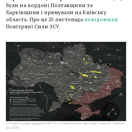
були на кордоні Полтавщини та
Харківщини і прямували на Київську
область. Про це 25 листопада
повідомили
Повітряні Сили ЗСУ.
Ситуація щодо ударних БпЛА у повітряному просторі України станом
на 23:50