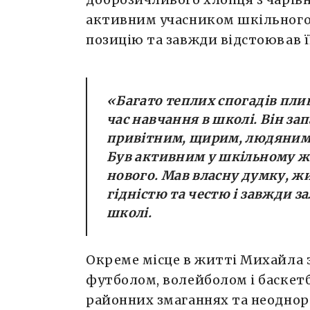
активним учасником шкільного
позицію та завжди відстоював її
«Багато теплих спогадів пли
час навчання в школі. Він за
привітним, щирим, людяним
Був активним у шкільному жи
нового. Мав власну думку, жи
гідністю та честю і завжди 
школі.
Окреме місце в житті Михайла 
футболом, волейболом і баскет
районних змаганнях та неоднор