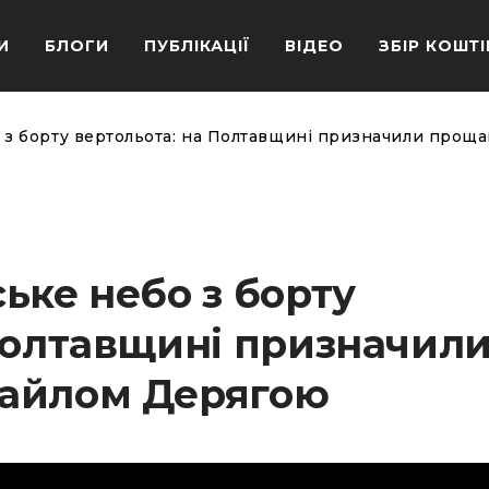
И
БЛОГИ
ПУБЛІКАЦІЇ
ВІДЕО
ЗБІР КОШТІ
 з борту вертольота: на Полтавщині призначили про
ьке небо з борту
Полтавщині призначил
хайлом Дерягою