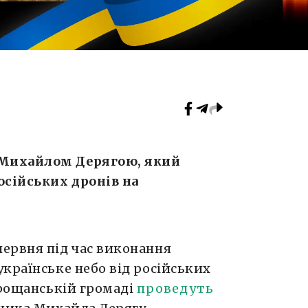
Михайлом Дерягою, який
осійських дронів на
ервня під час виконання
країнське небо від російських
орощанській громаді
проведуть