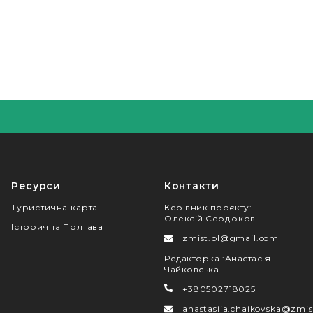
Ресурси
Контакти
Туристична карта
Керівник проєкту
:
Олексій Сердюков
Історична Полтава
zmist.pl@gmail.com
Редакторка
:
Анастасія
Чайковська
+380502718025
anastasiia.chaikovska@zmis