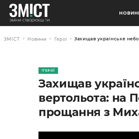
НОВИН
>
>
>
Захищав українське небо
ЗМІСТ
Новини
Герої
ГЕРОЇ
Захищав українс
вертольота: на 
прощання з Ми