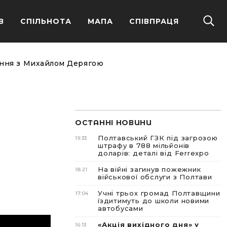
В
СПІЛЬНОТА
МАПА
СПІВПРАЦЯ
щання з Михайлом Дерягою
ОСТАННІ НОВИНИ
Полтавський ГЗК під загрозою
19:33
штрафу в 788 мільйонів
и
доларів: деталі від Ferrexpo
На війні загинув пожежник
18:21
військової обслуги з Полтави
Учні трьох громад Полтавщини
17:04
їздитимуть до школи новими
автобусами
«Акція вихідного дня» у
16:13