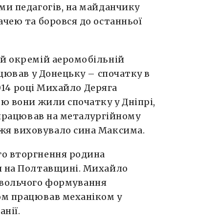
ми педагогів, на майданчику
ачею та боровся до останньої
-й окремій аеромобільній
ацював у Донецьку – спочатку в
 2014 році Михайло Деряга
ою вони жили спочатку у Дніпрі,
к працював на металургійному
жя виховувало сина Максима.
го вторгнення родина
и на Полтавщині. Михайло
овольчого формування
дом працював механіком у
нії.