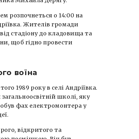
сника Михайла Дерягу.
м розпочнеться о 14:00 на
дріївка. Жителів громади
 від стадіону до кладовища та
и, щоб гідно провести
го воїна
ого 1989 року в селі Андріївка.
 загальноосвітній школі, яку
здобув фах електромонтера у
еї.
рого, відкритого та
ною посмішкою. Він був