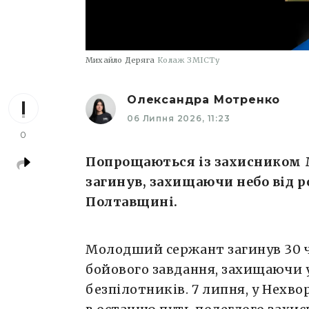
Михайло Деряга
Колаж ЗМІСТу
Олександра Мотренко
06 Липня 2026, 11:23
0
Попрощаються із захисником 
загинув, захищаючи небо від р
Полтавщині.
Молодший сержант загинув 30 ч
бойового завдання, захищаючи у
безпілотників. 7 липня, у Нехв