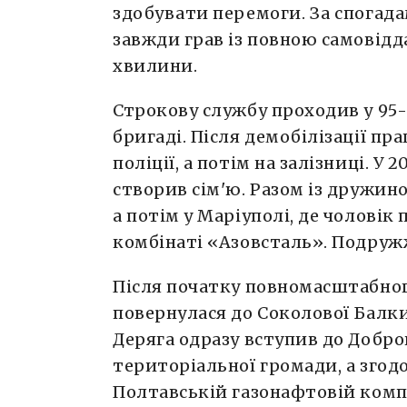
здобувати перемоги. За спогада
завжди грав із повною самовідд
хвилини.
Строкову службу проходив у 95
бригаді. Після демобілізації пр
поліції, а потім на залізниці. У
створив сім'ю. Разом із дружин
а потім у Маріуполі, де чолові
комбінаті «Азовсталь». Подруж
Після початку повномасштабно
повернулася до Соколової Балк
Деряга одразу вступив до Добр
територіальної громади, а зго
Полтавській газонафтовій компа