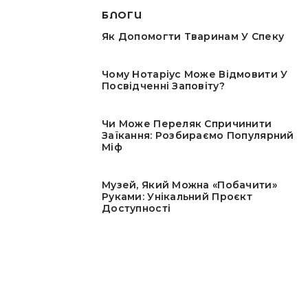
БЛОГИ
Як Допомогти Тваринам У Спеку
Чому Нотаріус Може Відмовити У
Посвідченні Заповіту?
Чи Може Переляк Спричинити
Заїкання: Розбираємо Популярний
Міф
Музей, Який Можна «побачити»
Руками: Унікальний Проєкт
Доступності