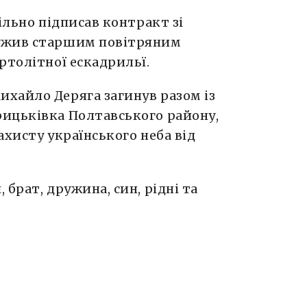
ільно підписав контракт зі
ужив старшим повітряним
ртолітної ескадрильї.
хайло Деряга загинув разом із
ицьківка Полтавського району,
ахисту українського неба від
брат, дружина, син, рідні та