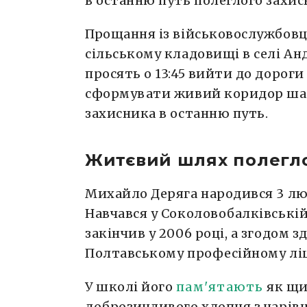
в останню путь полеглого захи
Прощання із військовослужбовце
сільському кладовищі в селі Ан
просять о 13:45 вийти до дороги
сформувати живий коридор шан
захисника в останню путь.
Житєвий шлях полегло
Михайло Деряга народився 3 лют
Навчався у Соколовобалківській
закінчив у 2006 році, а згодом 
Полтавському професійному ліц
У школі його
пам'ятають
як щи
доброзичливого хлопця з чарів