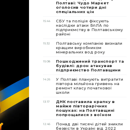
Полтаві: Чудо Маркет
оголосив чотири дні
спеціальних цін
СБУ та поліція фіксують
15:44
наслідки атаки БпЛА по
підприємству в Полтавському
районі
Полтавську компанію визнали
15:32
кращим виробником
мінеральних вод року
Пошкоджений транспорт та
15:08
будівлі: дрон атакував
підприємство Полтавщини
У Полтаві планують витратити
14:26
півтора мільйона гривень на
ремонт класу початкової
школи
ДНК поставила крапку в
13:17
майже півторарічних
пошуках: на Полтавщині
попрощалися з воїном
Понад дві тисячі дітей зникли
12:46
безвісти в Україні від 2022