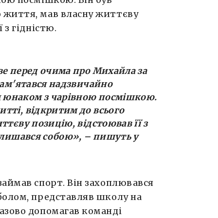
 життя, мав власну життєву
 з гідністю.
ве перед очима про Михайла за
пам'ятався надзвичайно
 юнаком з чарівною посмішкою.
тті, відкритим до всього
ттєву позицію, відстоював її з
залишався собою», – пишуть у
займав спорт. Він захоплювався
болом, представляв школу на
азово допомагав команді