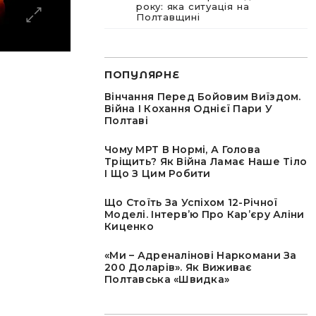
року: яка ситуація на
Полтавщині
ПОПУЛЯРНЕ
Вінчання Перед Бойовим Виїздом.
Війна І Кохання Однієї Пари У
Полтаві
Чому МРТ В Нормі, А Голова
Тріщить? Як Війна Ламає Наше Тіло
І Що З Цим Робити
Що Стоїть За Успіхом 12-Річної
Моделі. Інтервʼю Про Карʼєру Аліни
Киценко
«Ми – Адреналінові Наркомани За
200 Доларів». Як Виживає
Полтавська «швидка»