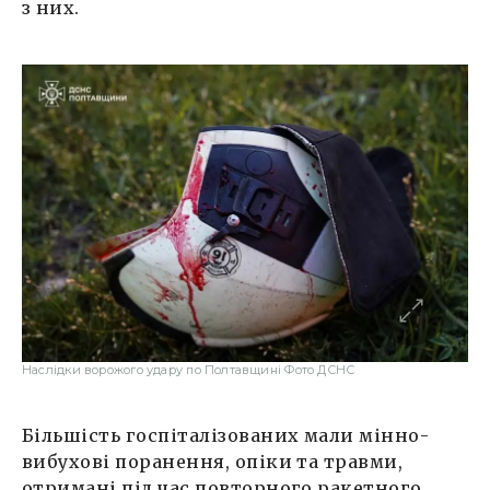
з них.
Наслідки ворожого удару по Полтавщині Фото ДСНС
Більшість госпіталізованих мали мінно-
вибухові поранення, опіки та травми,
отримані під час повторного ракетного