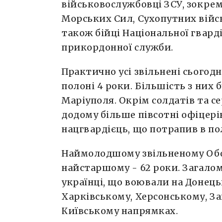
військовослужбовці ЗСУ, зокре
Морських Сил, Сухопутних війсь
також бійці Національної гварді
прикордонної служби.
Практично усі звільнені сьогод
полоні 4 роки. Більшість з них 
Маріуполя. Окрім солдатів та с
додому більше півсотні офіцерів
нацгвардієць, що потрапив в по
Наймолодшому звільненому Обо
найстаршому - 62 роки. Загало
українці, що воювали на Донець
Харківському, Херсонському, За
Київському напрямках.