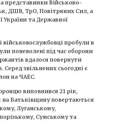
ма представники Військово-
к, ДШВ, ТрО, Повітряних Сил, а
ї України та Державної
ні військовослужбовці пробули в
були поневолені під час оборони
ержантів вдалося повернути
. Серед звільнених сьогодні є
лон на ЧАЕС.
ронцю виповнився 21 рік,
м на Батьківщину повертаються
кому, Луганському,
порізькому, Сумському та