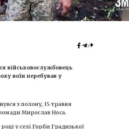
вся військовослужбовець
року воїн перебував у
нувся з полону, 15 травня
ромади Мирослав Носа.
 році у селі Горби Градизької