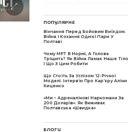
ПОПУЛЯРНЕ
Вінчання Перед Бойовим Виїздом.
Війна І Кохання Однієї Пари У
Полтаві
Чому МРТ В Нормі, А Голова
Тріщить? Як Війна Ламає Наше Тіло
І Що З Цим Робити
Що Стоїть За Успіхом 12-Річної
Моделі. Інтервʼю Про Карʼєру Аліни
Киценко
«Ми – Адреналінові Наркомани За
200 Доларів». Як Виживає
Полтавська «швидка»
БЛОГИ