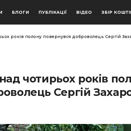
И
БЛОГИ
ПУБЛІКАЦІЇ
ВІДЕО
ЗБІР КОШТІ
рьох років полону повернувся доброволець Сергій За
над чотирьох років по
оволець Сергій Захаро