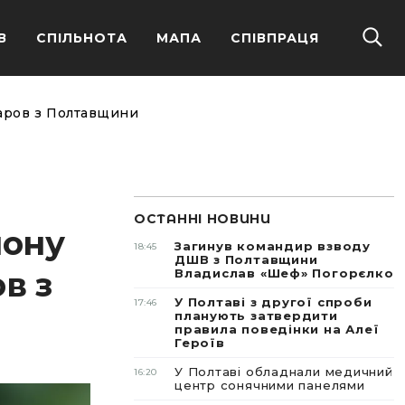
В
СПІЛЬНОТА
МАПА
СПІВПРАЦЯ
харов з Полтавщини
ОСТАННІ НОВИНИ
лону
Загинув командир взводу
18:45
ДШВ з Полтавщини
в з
Владислав «Шеф» Погорєлко
У Полтаві з другої спроби
17:46
планують затвердити
правила поведінки на Алеї
Героїв
У Полтаві обладнали медичний
16:20
центр сонячними панелями