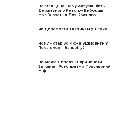
Полтавщина: Чому Актуальність
Державного Реєстру Виборців
Має Значення Для Кожного
Як Допомогти Тваринам У Спеку
Чому Нотаріус Може Відмовити У
Посвідченні Заповіту?
Чи Може Переляк Спричинити
Заїкання: Розбираємо Популярний
Міф