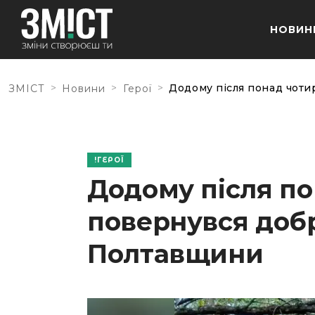
НОВИН
>
>
>
Додому після понад чоти
ЗМІСТ
Новини
Герої
ГЕРОЇ
Додому після по
повернувся добр
Полтавщини