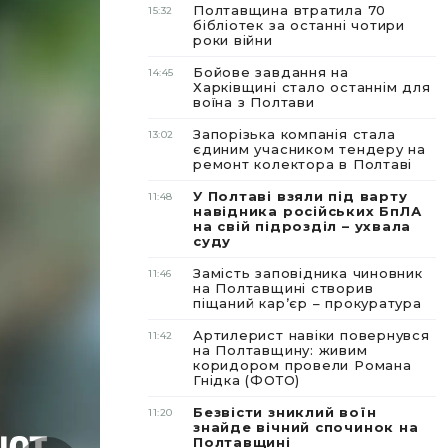
Полтавщина втратила 70
15:32
бібліотек за останні чотири
роки війни
Бойове завдання на
14:45
Харківщині стало останнім для
воїна з Полтави
Запорізька компанія стала
13:02
єдиним учасником тендеру на
ремонт колектора в Полтаві
У Полтаві взяли під варту
11:48
навідника російських БпЛА
на свій підрозділ – ухвала
суду
Замість заповідника чиновник
11:46
на Полтавщині створив
піщаний карʼєр – прокуратура
Артилерист навіки повернувся
11:42
на Полтавщину: живим
коридором провели Романа
Гнідка (ФОТО)
Безвісти зниклий воїн
11:20
знайде вічний спочинок на
Полтавщині