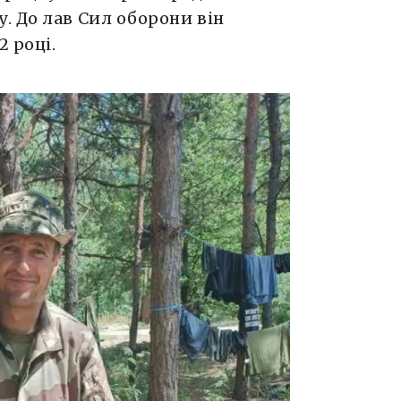
. До лав Сил оборони він
2 році.