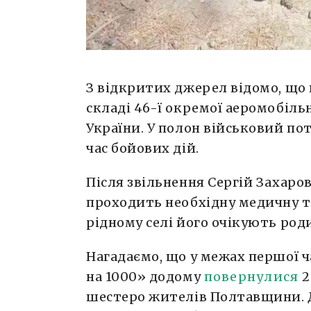
З відкритих джерел відомо, що
складі 46-ї окремої аеромобіль
України. У полон військовий пот
час бойових дій.
Після звільнення Сергій Захаро
проходить необхідну медичну та
рідному селі його очікують роди
Нагадаємо, що у межах першої 
на 1000» додому
повернулися
2
шестеро жителів Полтавщини.