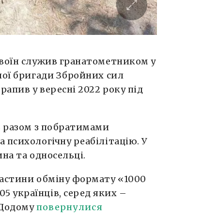
 воїн служив гранатометником у
ної бригади Збройних сил
рапив у вересні 2022 року під
в разом з побратимами
 психологічну реабілітацію. У
на та односельці.
частини обміну формату «1000
05 українців, серед яких –
 Додому
повернулися