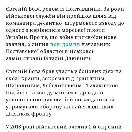
Євгеній Бова родом із Полтавщини. За роки
військової служби він пройшов шлях від
командира десантно-штурмового взводу до
одного з керівників морської піхоти
України. Про те, що воїну присвоїли нове
звання, 6 липня
повідомив
начальник
Полтавської обласної військової
адміністрації Віталій Дяківнич.
Євгеній Бова брав участь у бойових діях на
сході країни, зокрема під Гранітним,
Широкиним, Лебединським і Талаківкою.
Під його командуванням підрозділи
успішно виконували бойові завдання та
утримували оборону на найскладніших
ділянках фронту.
У 2018 році військовий очолив 1-й окремий