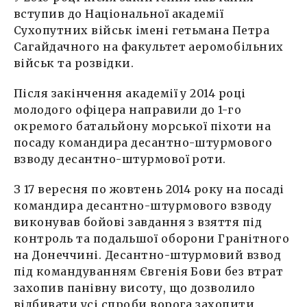
вступив до Національної академії
Сухопутних військ імені гетьмана Петра
Сагайдачного на факультет аеромобільних
військ та розвідки.
Після закінчення академії у 2014 році
молодого офіцера направили до 1-го
окремого батальйону морської піхоти на
посаду командира десантно-штурмового
взводу десантно-штурмової роти.
З 17 вересня по жовтень 2014 року на посаді
командира десантно-штурмового взводу
виконував бойові завдання з взяття під
контроль та подальшої оборони Гранітного
на Донеччині. Десантно-штурмовий взвод
під командуванням Євгенія Бови без втрат
захопив панівну висоту, що дозволило
відбивати усі спроби ворога захопити