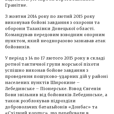
Гранітне.
З жовтня 2014 року по лютий 2015 року
виконував бойові завдання з охорони та
оборони Талаківки Донецької області.
Командував передовим взводним опорним
пунктом, який неодноразово зазнавав атак
бойовиків.
У період з 14 по 17 лютого 2015 року в складі
ротної тактичної групи морської піхоти
успішно виконав бойове завдання з
проведення пошуково-ударних дій у районі
населених пунктів Широкине –
Лебединське – Піонерське. Взвод Євгенія
Бови звільнив від бойовиків Лебединське, а
також розблокував підрозділи
добровольчих батальйонів «Донбас» та
«Східний корпус», що перебували в