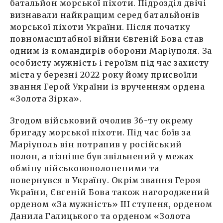
батальйон морської піхоти. Підрозділ двічі
визнавали найкращим серед батальйонів
морської піхоти України. Після початку
повномасштабної війни Євгеній Бова став
одним із командирів оборони Маріуполя. За
особисту мужність і героїзм під час захисту
міста у березні 2022 року йому присвоїли
звання Герой України із врученням ордена
«Золота Зірка».
Згодом військовий очолив 36-ту окрему
бригаду морської піхоти. Під час боїв за
Маріуполь він потрапив у російський
полон, а пізніше був звільнений у межах
обміну військовополоненими та
повернувся в Україну. Окрім звання Героя
України, Євгеній Бова також нагороджений
орденом «За мужність» ІІІ ступеня, орденом
Данила Галицького та орденом «Золота