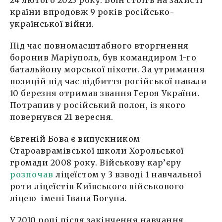
24 лютого 2023 року. Воїн стоїть на захисті
країни впродовж 9 років російсько-
української війни.
Під час повномасштабного вторгнення
боронив Маріуполь, був командиром 1-го
батальйону морської піхоти. За утримання
позицій під час відбиття російської навали
10 березня отримав звання Героя України.
Потрапив у російський полон, із якого
повернувся 21 вересня.
Євгеній Бова є випускником
Староаврамівської школи Хорольської
громади 2008 року. Військову кар’єру
розпочав
ліцеїстом у 3 взводі 1 навчальної
роти ліцеїстів Київського військового
ліцею імені Івана Богуна.
У 2010 році після закінчення навчання