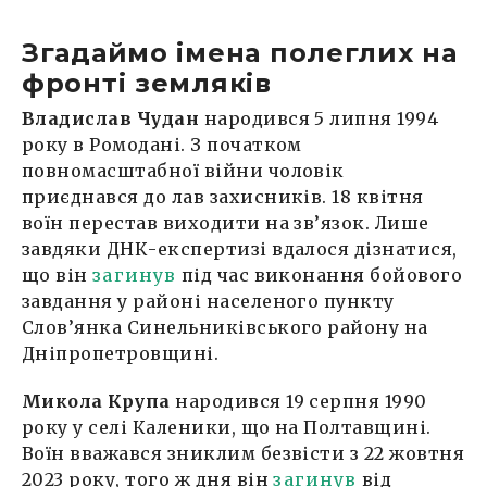
Згадаймо імена полеглих на
фронті земляків
Владислав Чудан
народився 5 липня 1994
року в Ромодані. З початком
повномасштабної війни чоловік
приєднався до лав захисників. 18 квітня
воїн перестав виходити на зв’язок. Лише
завдяки ДНК-експертизі вдалося дізнатися,
що він
загинув
під час виконання бойового
завдання у районі населеного пункту
Слов’янка Синельниківського району на
Дніпропетровщині.
Микола Крупа
народився 19 серпня 1990
року у селі Каленики, що на Полтавщині.
Воїн вважався зниклим безвісти з 22 жовтня
2023 року, того ж дня він
загинув
від