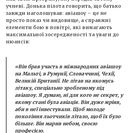
учневі. Донька пілота говорить, що батько
завжди наголошував: авіашоу – це не
просто показ чи видовище, а справжні
елементи бою в повітрі, які вимагають
максимальної зосередженості та уваги до
нюансів:
«Він брав участь в міжнародних авіашоу
на Мальті, в Румунії, Словаччині, Чехії,
Великій Британії. Не літав на якомусь
літаку, спеціально зробленому під
авіашоу. Я думаю, ні для кого не секрет, у
якому стані була авіація. Він дуже мріяв,
аби в неї інвестували. Щоб молоде
покоління льотчиків літало, щоб їх було
більше. Він марив небом, своєю
професією.