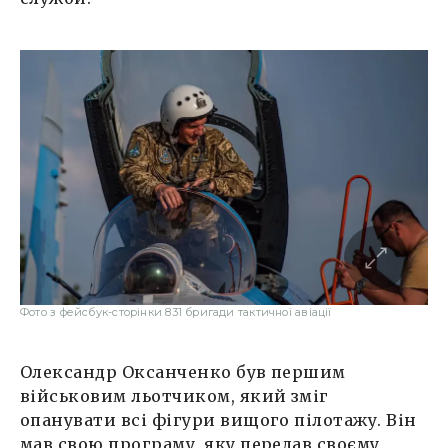
Фото з фейсбук-сторінки 831 бригади тактичної авіації
Олександр Оксанченко був першим
військовим льотчиком, який зміг
опанувати всі фігури вищого пілотажу. Він
мав свою програму, яку передав своєму