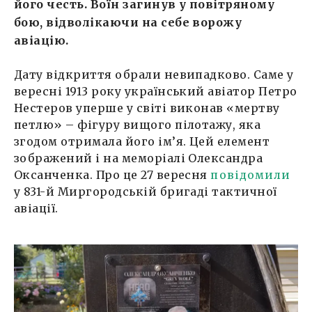
його честь. Воїн загинув у повітряному
бою, відволікаючи на себе ворожу
авіацію.
Дату відкриття обрали невипадково. Саме у
вересні 1913 року український авіатор Петро
Нестеров уперше у світі виконав «мертву
петлю» – фігуру вищого пілотажу, яка
згодом отримала його ім’я. Цей елемент
зображений і на меморіалі Олександра
Оксанченка. Про це 27 вересня
повідомили
у 831-й Миргородській бригаді тактичної
авіації.