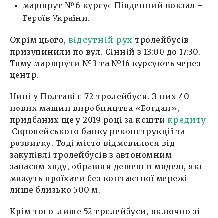
маршрут №6 курсує Південний вокзал –
Героїв України.
Окрім цього,
відсутній рух
тролейбусів
призупинили по вул. Сінній з 13:00 до 17:30.
Тому маршрути №3 та №16 курсують через
центр.
Нині у Полтаві є 72 тролейбуси. З них 40
нових машин виробництва «Богдан»,
придбаних ще у 2019 році за кошти
кредиту
Європейського банку реконструкції та
розвитку. Тоді місто відмовилося від
закупівлі тролейбусів з автономним
запасом ходу, обравши дешевші моделі, які
можуть проїхати без контактної мережі
лише близько 500 м.
Крім того, лише 52 тролейбуси, включно зі