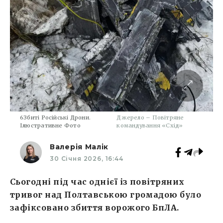
6Збиті Російські Дрони.
Джерело – Повітряне
Ілюстративне Фото
командування «Схід»
Валерія Малік
30 Січня 2026, 16:44
Сьогодні під час однієї із повітряних
тривог над Полтавською громадою було
зафіксовано збиття ворожого БпЛА.