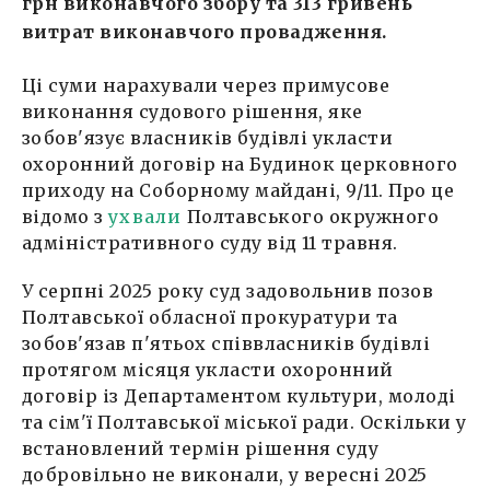
грн виконавчого збору та 313 гривень
витрат виконавчого провадження.
Ці суми нарахували через примусове
виконання судового рішення, яке
зобов'язує власників будівлі укласти
охоронний договір на Будинок церковного
приходу на Соборному майдані, 9/11. Про це
відомо з
ухвали
Полтавського окружного
адміністративного суду від 11 травня.
У серпні 2025 року суд задовольнив позов
Полтавської обласної прокуратури та
зобов'язав п'ятьох співвласників будівлі
протягом місяця укласти охоронний
договір із Департаментом культури, молоді
та сім'ї Полтавської міської ради. Оскільки у
встановлений термін рішення суду
добровільно не виконали, у вересні 2025