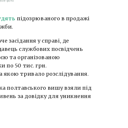
вне фото
удять
підозрюваного в продажі
ужби.
е засідання у справі, де
авець службових посвідчень
ією та організованою
 по 50 тис. грн.
а якою тривало розслідування.
ка полтавського вишу взяли під
ривень за довідку для уникнення