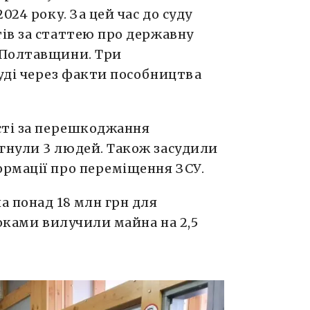
024 року. За цей час до суду
ів за статтею про державну
 Полтавщини. Три
уді через факти пособництва
сті за перешкоджання
гнули 3 людей. Також засудили
рмації про переміщення ЗСУ.
а понад 18 млн грн для
роками вилучили майна на 2,5