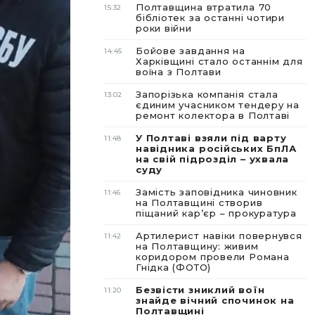
Полтавщина втратила 70
15:32
бібліотек за останні чотири
роки війни
Бойове завдання на
14:45
Харківщині стало останнім для
воїна з Полтави
Запорізька компанія стала
13:02
єдиним учасником тендеру на
ремонт колектора в Полтаві
У Полтаві взяли під варту
11:48
навідника російських БпЛА
на свій підрозділ – ухвала
суду
Замість заповідника чиновник
11:46
на Полтавщині створив
піщаний карʼєр – прокуратура
Артилерист навіки повернувся
11:42
на Полтавщину: живим
коридором провели Романа
Гнідка (ФОТО)
Безвісти зниклий воїн
11:20
знайде вічний спочинок на
Полтавщині