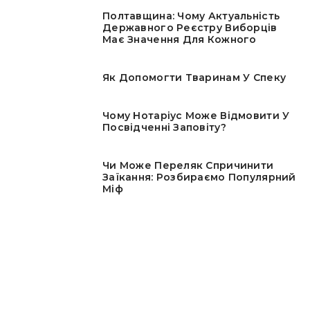
Полтавщина: Чому Актуальність
Державного Реєстру Виборців
Має Значення Для Кожного
Як Допомогти Тваринам У Спеку
Чому Нотаріус Може Відмовити У
Посвідченні Заповіту?
Чи Може Переляк Спричинити
Заїкання: Розбираємо Популярний
Міф