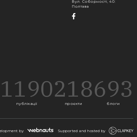
Вул. Соборності, 40
:
Полтава
1190
218
693
публікації
проєкти
блоги
velopment by
Supported and hosted by