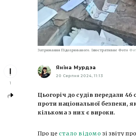
Затримання Підозрюваного. Ілюстративне Фото
Фо
Яніна Мурдза
20 Серпня 2024, 11:13
1
Цьогоріч до судів передали 46
проти національної безпеки, як
кількома з них є вироки.
Про це
стало відомо
зі звіту пр