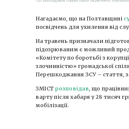
СБУ розслідувала справи проти нацбезпеки. Ілюстрати
Нагадаємо, що на Полтавщині
с
посвідчень для ухилення від сл
На травень призначали підготовч
підозрюваним є можливий прод
«Комітету по боротьбі з корупц
злочинністю» громадської спілки
Перешкоджання ЗСУ – стаття, з
ЗМІСТ
розповідав
, що працівни
варту після хабаря у 28 тисяч г
мобілізації.