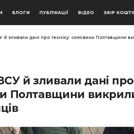
И
БЛОГИ
ПУБЛІКАЦІЇ
ВІДЕО
ЗБІР КОШТІ
й зливали дані про техніку: силовики Полтавщини ви
СУ й зливали дані про
ики Полтавщини викрил
ців