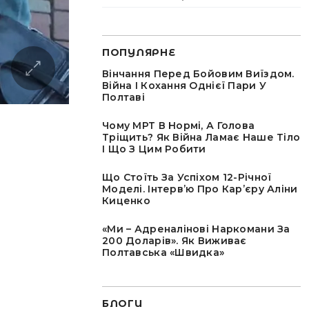
ПОПУЛЯРНЕ
Вінчання Перед Бойовим Виїздом.
Війна І Кохання Однієї Пари У
Полтаві
Чому МРТ В Нормі, А Голова
Тріщить? Як Війна Ламає Наше Тіло
І Що З Цим Робити
Що Стоїть За Успіхом 12-Річної
Моделі. Інтервʼю Про Карʼєру Аліни
Киценко
«Ми – Адреналінові Наркомани За
200 Доларів». Як Виживає
Полтавська «швидка»
БЛОГИ