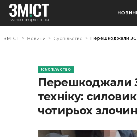
НОВИН
>
>
>
Перешкоджали ЗСУ 
ЗМІСТ
Новини
Суспільство
СУСПІЛЬСТВО
Перешкоджали З
техніку: силов
чотирьох злочин