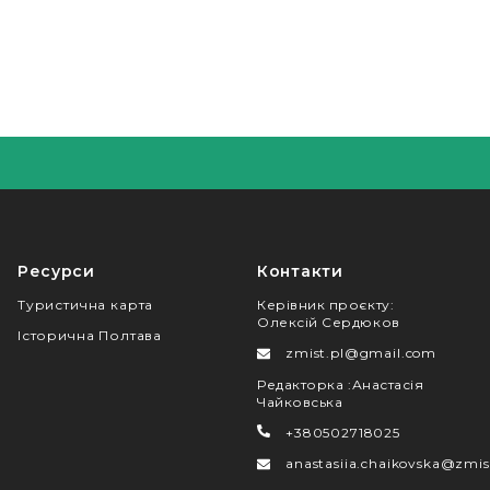
Ресурси
Контакти
Туристична карта
Керівник проєкту
:
Олексій Сердюков
Історична Полтава
zmist.pl@gmail.com
Редакторка
:
Анастасія
Чайковська
+380502718025
anastasiia.chaikovska@zmis