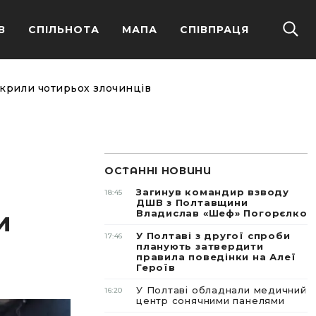
В
СПІЛЬНОТА
МАПА
СПІВПРАЦЯ
крили чотирьох злочинців
ОСТАННІ НОВИНИ
Загинув командир взводу
18:45
ДШВ з Полтавщини
и
Владислав «Шеф» Погорєлко
У Полтаві з другої спроби
17:46
планують затвердити
правила поведінки на Алеї
Героїв
У Полтаві обладнали медичний
16:20
центр сонячними панелями