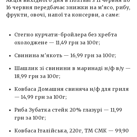
Акція вихідного дня в Полтаві з 11 червня по
16 червня передбачає знижки на м’ясо, рибу,
фрукти, овочі, напої та консерви, а саме:
Стегно курчати-бройлера без хребта
охолоджене — 11,49 грн за 100г;
Свинина м'якоть — 16,99 грн за 100г;
Шашлик зі свинини в маринаді н/ф в/у —
18,99 грн за 100г;
Ковбаса Домашня свиняча н/ф для гриля
— 14,99 грн за 100г;
Риба Зубатка стейк 20% глазурі — 11,99
грн за 100г;
Ковбаса Італійська, 220г, ТМ СМК — 99,90