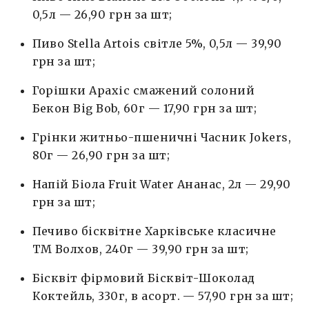
0,5л — 26,90 грн за шт;
Пиво Stella Artois світле 5%, 0,5л — 39,90
грн за шт;
Горішки Арахіс смажений солоний
Бекон Big Bob, 60г — 17,90 грн за шт;
Грінки житньо-пшеничні Часник Jokers,
80г — 26,90 грн за шт;
Напій Біола Fruit Water Ананас, 2л — 29,90
грн за шт;
Печиво бісквітне Харківське класичне
ТМ Волхов, 240г — 39,90 грн за шт;
Бісквіт фірмовий Бісквіт-Шоколад
Коктейль, 330г, в асорт. — 57,90 грн за шт;